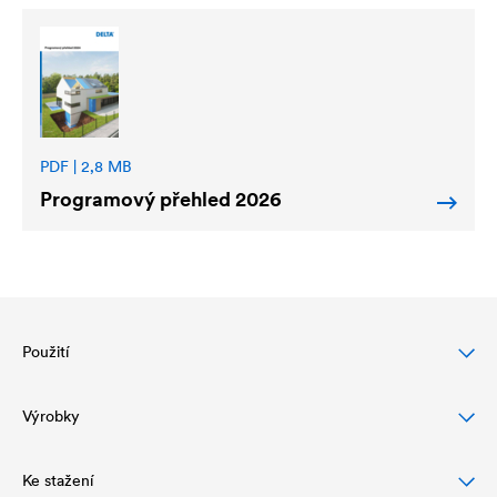
PDF | 2,8 MB
Programový přehled 2026
Použití
Výrobky
Ochrana šikmých střech
Ochrana a vzhled fasády
Ke stažení
Fólie pro šikmé střechy