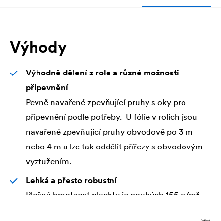
Výhody
Výhodně dělení z role a různé možnosti
připevnění
Pevně navařené zpevňující pruhy s oky pro
připevnění podle potřeby. U fólie v rolích jsou
navařené zpevňující pruhy obvodově po 3 m
nebo 4 m a lze tak oddělit přířezy s obvodovým
vyztužením.
Lehká a přesto robustní
Plošná hmotnost plachty je pouhých 155 g/m²,
avšak pevnost ca. 750 N/5cm - pro velmi vysoké