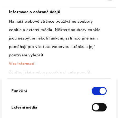
mechanické namáhání.
Informace o ochraně údajů
Na naší webové stránce používáme soubory
Použití
cookie a externí média. Některé soubory cookie
jsou nezbytné neboli funkční, zatímco jiné nám
Provizorní a nouzové zakrytí u renovací a novostaveb,
pomáhají pro vás tuto webovou stránku a její
ochrana sypkých hmot, zakrytí předmětů, stavebních
používání vylepšit.
hmot a strojů, ohrazení.
Více informací
Zvolte, jaké soubory cookie chcete povolit.
Výběr
Funkční
souhlasu
Technické údaje
Externí média
Materiál
HDPE-výztužná mřížka