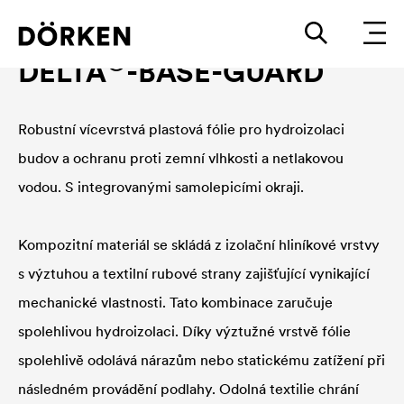
®
DELTA
-BASE-GUARD
Robustní vícevrstvá plastová fólie pro hydroizolaci
budov a ochranu proti zemní vlhkosti a netlakovou
vodou. S integrovanými samolepicími okraji.
Kompozitní materiál se skládá z izolační hliníkové vrstvy
s výztuhou a textilní rubové strany zajišťující vynikající
mechanické vlastnosti. Tato kombinace zaručuje
spolehlivou hydroizolaci. Díky výztužné vrstvě fólie
spolehlivě odolává nárazům nebo statickému zatížení při
následném provádění podlahy. Odolná textilie chrání