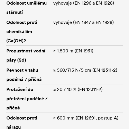
Odolnost umělému
vyhovuje (EN 1296 a EN 1928)
stárnutí
Odolnost proti
vyhovuje (EN 1847 a EN 1928)
chemikáliím
(Ca(OH)2
Propustnost vodní
≥ 1.500 m (EN 1931)
páry (Sd)
Pevnost v tahu
≥ 560/715 N/5 cm (EN 12311-2)
podélná / příčná
Protažení do
≥ 20 / 10 % (EN 12311-2)
přetržení podélné /
příčné
Odolnost proti
≥ 600 mm (EN 12691, postup A)
nárazu