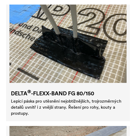
®
DELTA
-FLEXX-BAND FG 80/150
Lepicí páska pro utěsnění nejobtížnějších, trojrozměrných
detailů uvnitř i z vnější strany. Řešení pro rohy, kouty a
prostupy.