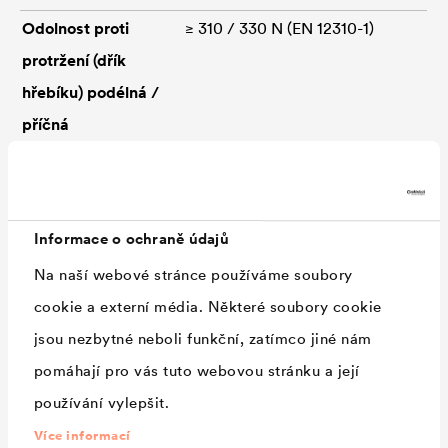
Odolnost proti
≥ 310 / 330 N (EN 12310-1)
protržení (dřík
hřebíku) podélná /
příčná
Odolnost spojů ve
≥ 600 N (EN 12317-2)
střihu
Reakce na oheň
Třída E dle EN 13501-1
Informace o ochraně údajů
Snášenlivost s
vyhovuje (EN 1548 a EN 1928,
Na naší webové stránce používáme soubory
bitumenem
postup B)
cookie a externí média. Některé soubory cookie
Teplota zpracování
od -10 °C
jsou nezbytné neboli funkční, zatímco jiné nám
Rozměr
50 × 1,50 m
pomáhají pro vás tuto webovou stránku a její
Hmotnost role
ca. 18,4 kg
používání vylepšit.
CE-shoda
EN 13967
Více informací