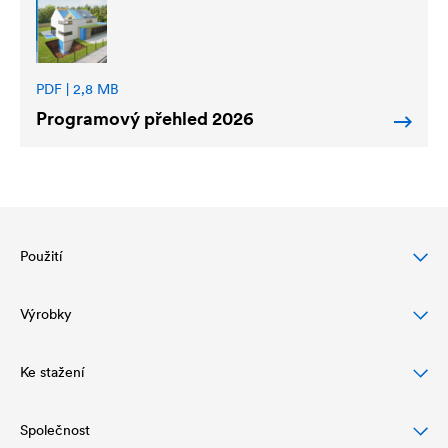
PDF | 2,8 MB
Programový přehled 2026
Použití
Výrobky
Ochrana šikmých střech
Ochrana a vzhled fasády
Ke stažení
Fólie pro šikmé střechy
Ochrana a drenáž plochých střech
Parotěsné a vzduchotěsné zábrany
Společnost
Ke stažení