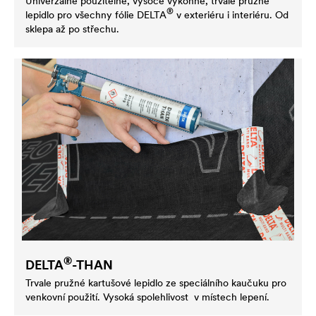
Univerzálně použitelné, vysoce výkonné, trvale pružné
®
lepidlo pro všechny fólie
DELTA
v exteriéru i interiéru. Od
sklepa až po střechu.
®
DELTA
-THAN
Trvale pružné kartušové lepidlo ze speciálního kaučuku pro
venkovní použití. Vysoká spolehlivost v místech lepení.