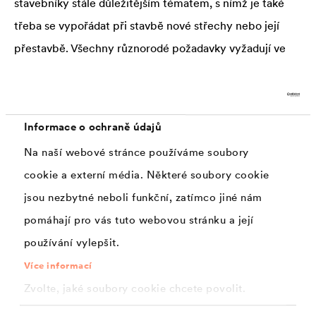
stavebníky stále důležitějším tématem, s nímž je také
třeba se vypořádat při stavbě nové střechy nebo její
přestavbě. Všechny různorodé požadavky vyžadují ve
střešní konstrukci vyváženou strukturu vrstev ze
speciálních materiálů. Proto by šikmé střechy měly být
naplánovány a provedeny tak, aby mohly převzít
Informace o ochraně údajů
následující funkce:
Na naší webové stránce používáme soubory
měly by nabízet dlouhodobou ochranu před
cookie a externí média. Některé soubory cookie
povětrnostními vlivy jako je déšť, sníh a vítr, dále
jsou nezbytné neboli funkční, zatímco jiné nám
před horkem a chladem, ale také před jemným
pomáhají pro vás tuto webovou stránku a její
prachem atd.
používání vylepšit.
vzhledem k tomu, že střecha tvoří velkou část
Více informací
vnějšího povrchu budovy, měla by významně
Zvolte, jaké soubory cookie chcete povolit.
přispívat k úspoře energie,