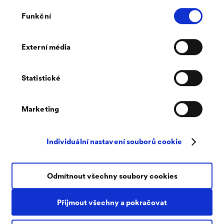
Výběr
měly by přispívat k vytvoření příjemného klimatu a
Funkční
souhlasu
komfortu bydlení.
Externí média
Statistické
Marketing
Objevte naše vysoce kvalitní a v
praxi osvědčená řešení pro všechny
Individuální nastavení souborů cookie
možné případy použití!
Odmítnout všechny soubory cookies
Přijmout všechny a pokračovat