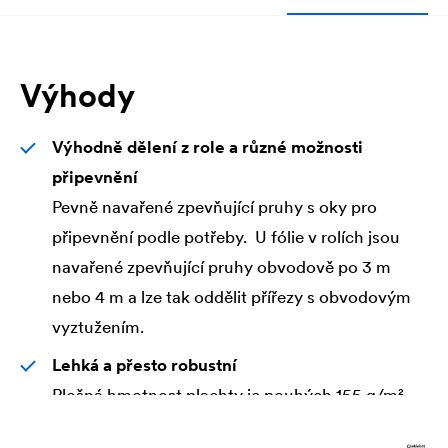
Výhody
Výhodně dělení z role a různé možnosti
připevnění
Pevně navařené zpevňující pruhy s oky pro
připevnění podle potřeby. U fólie v rolích jsou
navařené zpevňující pruhy obvodově po 3 m
nebo 4 m a lze tak oddělit přířezy s obvodovým
vyztužením.
Lehká a přesto robustní
Plošná hmotnost plachty je pouhých 155 g/m²,
avšak pevnost ca. 750 N/5cm - pro velmi vysoké