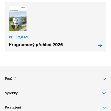
PDF | 2,8 MB
Programový přehled 2026
Použití
Výrobky
Ochrana šikmých střech
Ochrana a vzhled fasády
Ke stažení
Fólie pro šikmé střechy