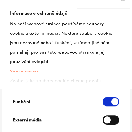
mechanické namáhání.
Informace o ochraně údajů
Na naší webové stránce používáme soubory
Použití
cookie a externí média. Některé soubory cookie
jsou nezbytné neboli funkční, zatímco jiné nám
Provizorní a nouzové zakrytí u renovací a novostaveb,
pomáhají pro vás tuto webovou stránku a její
ochrana sypkých hmot, zakrytí předmětů, stavebních
používání vylepšit.
hmot a strojů, ohrazení.
Více informací
Zvolte, jaké soubory cookie chcete povolit.
Výběr
Funkční
souhlasu
Technické údaje
Externí média
Materiál
HDPE-výztužná mřížka