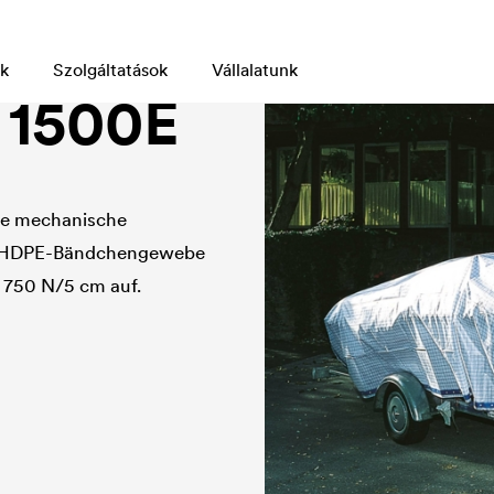
k
Szolgáltatások
Vállalatunk
 1500E
ohe mechanische
em HDPE-Bändchengewebe
. 750 N/5 cm auf.