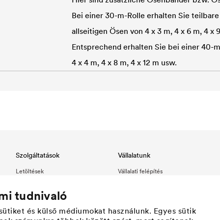
Bei einer 30-m-Rolle erhalten Sie teilbar
allseitigen Ösen von 4 x 3 m, 4 x 6 m, 4 x 
Entsprechend erhalten Sie bei einer 40-m
4 x 4 m, 4 x 8 m, 4 x 12 m usw.
Szolgáltatások
Vállalatunk
Letöltések
Vállalati felépítés
Referenciáink
Érték
mi tudnivaló
Partnereink
Cégtörténet
Kapcsolat
Fenntarthatóság
ütiket és külső médiumokat használunk. Egyes sütik
Innováció