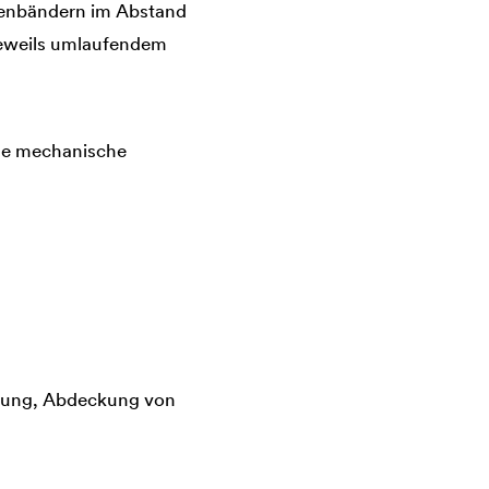
senbändern im Abstand
 jeweils umlaufendem
ohe mechanische
rung, Abdeckung von