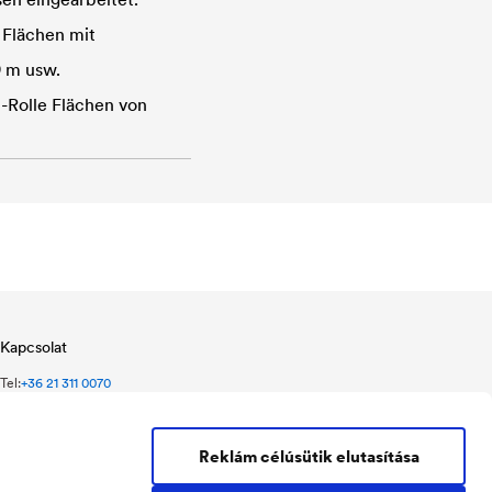
e Flächen mit
9 m usw.
-Rolle Flächen von
Kapcsolat
Tel:
+36 21 311 0070
doerken@doerken.hu
2330 Dunaharaszti
Némedi út 100.
Reklám célúsütik elutasítása
Magyarország