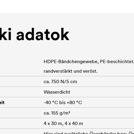
i adatok
HDPE-Bändchengewebe, PE-beschichtet, 
randverstärkt und veröst.
ca. 750 N/5 cm
Wasserdicht
it
-40 °C bis +80 °C
ca. 155 g/m²
4 x 30 m, 4 x 40 m
Hier sind zusätzliche Ösenbänder bzw. Ös