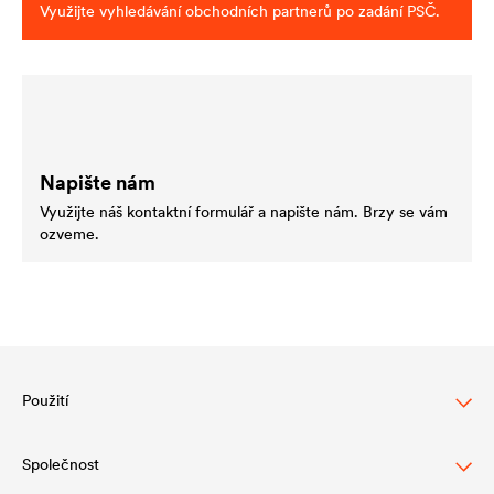
Využijte vyhledávání obchodních partnerů po zadání PSČ.
Napište nám
Využijte náš kontaktní formulář a napište nám. Brzy se vám
ozveme.
Použití
Společnost
Ochrana šikmých střech