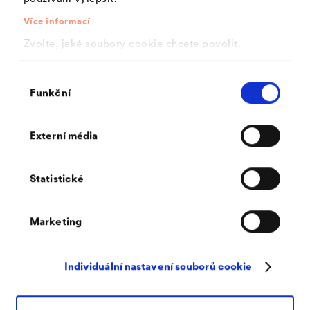
Více informací
Zvolte, jaké soubory cookie chcete povolit.
Výběr
Funkční
souhlasu
Pavla Romanová
Externí média
obchodně technický poradce - jižní a západní Čechy
Statistické
pavla.romanova@dorken.cz
T
+420 602 319 092
Marketing
M
+420 602 319 092
Individuální nastavení souborů cookie