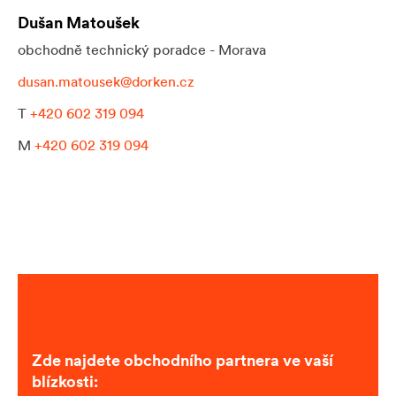
Dušan Matoušek
obchodně technický poradce - Morava
dusan.matousek@dorken.cz
T
+420 602 319 094
M
+420 602 319 094
Zde najdete obchodního partnera ve vaší
blízkosti: