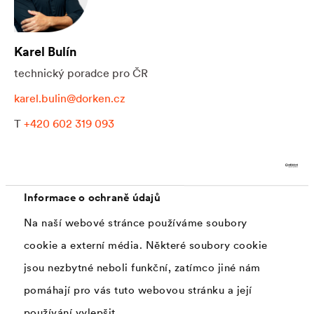
Karel Bulín
technický poradce pro ČR
karel.bulin@dorken.cz
T
+420 602 319 093
M
+420 602 319 093
Informace o ochraně údajů
Na naší webové stránce používáme soubory
cookie a externí média. Některé soubory cookie
Obchodně techničtí
jsou nezbytné neboli funkční, zatímco jiné nám
poradci a jejich regiony
pomáhají pro vás tuto webovou stránku a její
používání vylepšit.