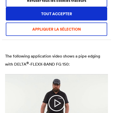
Refuser tous les cookies traceurs
(1) Apprêter préalablement ces supports avec le
TOUT ACCEPTER
®
primaire d’imprégnation
DELTA
-HF PRIMER avant
collage.
APPLIQUER LA SÉLECTION
The following application video shows a pipe edging
®
with
DELTA
-FLEXX-BAND FG 150: