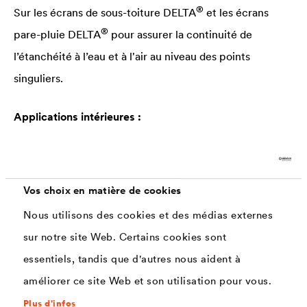
®
Sur les écrans de sous-toiture
DELTA
et les écrans
®
pare-pluie
DELTA
pour assurer la continuité de
l’étanchéité à l’eau et à l'air au niveau des points
singuliers.
Applications intérieures :
®
Sur les écrans pare-vapeur
DELTA
pour assurer la
continuité de l’étanchéité à l’air au niveau des points
singuliers.
Vos choix en matière de cookies
Nous utilisons des cookies et des médias externes
sur notre site Web. Certains cookies sont
Supports adaptés
essentiels, tandis que d'autres nous aident à
®
– Pare-vapeur
DELTA
améliorer ce site Web et son utilisation pour vous.
®
– Pare-pluie et écrans de sous-toiture
DELTA
(1)
Plus d'infos