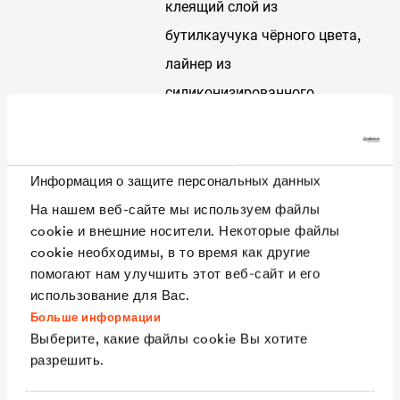
клеящий слой из
бутилкаучука чёрного цвета,
лайнер из
силиконизированного
полиэтилена.
УФ-стабильность
Не более 6 недель
использования на улице
Информация о защите персональных данных
На нашем веб-сайте мы используем файлы
Температурный
от +5 °C до +40 °C
cookie и внешние носители. Некоторые файлы
диапазон
температура воздуха и
cookie необходимы, в то время как другие
применения
основания
помогают нам улучшить этот веб-сайт и его
использование для Вас.
Температурная
от -40 °C до +80 °C
Больше информации
стабильность
Выберите, какие файлы cookie Вы хотите
Длина / ширина
6 м / 80 мм или 10 м / 150 мм
разрешить.
Толщина
примерно 2 мм