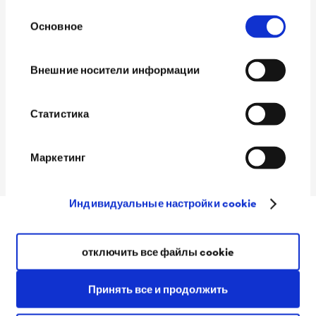
Выбор
Срок хранения
24 месяца в закрытой
Основное
согласия
упаковке
Условия хранения
от +5 °C до +30 °C в
Внешние носители информации
закрытом помещении вдали
от источников тепла, с
Статистика
защитой от прямого УФ-
воздействия
Маркетинг
Индивидуальные настройки cookie
Загрузки
отключить все файлы cookie
Принять все и продолжить