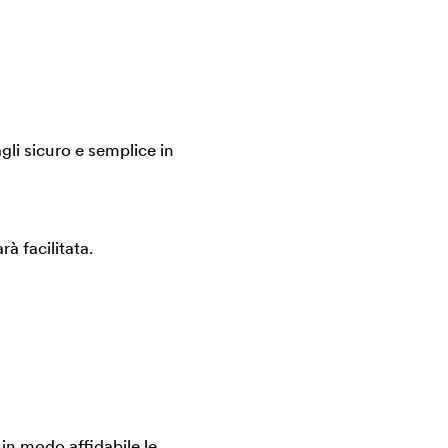
i sicuro e semplice in
rà facilitata.
in modo affidabile le