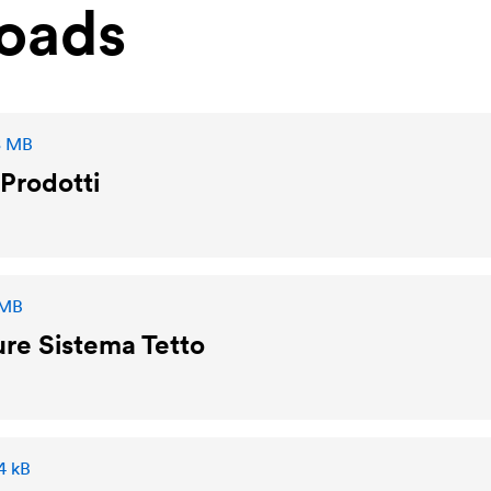
oads
8 MB
Prodotti
 MB
re Sistema Tetto
4 kB