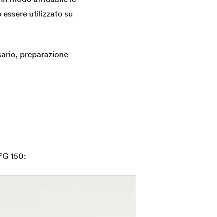
ò essere utilizzato su
sario, preparazione
G 150: