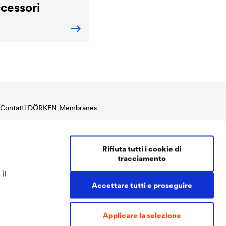
cessori
Contatti DÖRKEN Membranes
Tel.
+39 035 4201111
Fax.
+39 035 4201112
Rifiuta tutti i cookie di
doerken@doerken.it
tracciamento
Via Betty Ambiveri, 11
24126 Bergamo
il
Italia
Accettare tutti e proseguire
Applicare la selezione