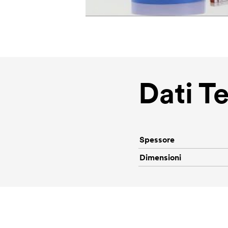
Dati T
Spessore
Dimensioni