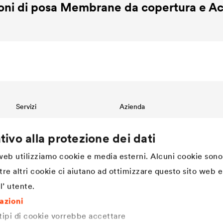
ioni di posa Membrane da copertura e Ac
Servizi
Azienda
Download
Innovazione
tivo alla protezione dei dati
Referenze
DÖRKEN. Cultura aziendale,
valori e spirito di squadra
International contact
Sostenibilità
 web utilizziamo cookie e media esterni. Alcuni cookie sono
Progettazione e Specifiche
Tecniche
Struttura
tre altri cookie ci aiutano ad ottimizzare questo sito web e 
Storia dal 1892 ad oggi |
l’ utente.
DÖRKEN
DÖRKEN come datore di lavoro
mazioni
 tipi di cookie vorrebbe accettare