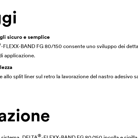
gi
gli sicuro e semplice
®
-FLEXX-BAND FG 80/150 consente uno sviluppo dei dettagl
di applicazione.
lezza
 e allo split liner sul retro la lavorazione del nastro adesivo sa
azione
®
 sistema,
DELTA
-FLEXX-BAND FG 80/150 incolla e sigilla 