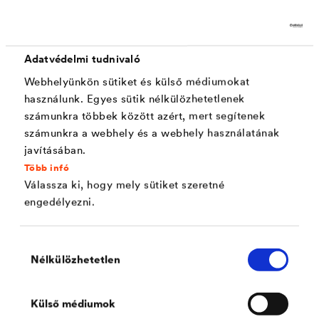
hátoldali védőfóliája jelentősen leegyszerűsíti a
használatát.
Adatvédelmi tudnivaló
Webhelyünkön sütiket és külső médiumokat
Alkalmazás
használunk. Egyes sütik nélkülözhetetlenek
számunkra többek között azért, mert segítenek
®
számunkra a webhely és a webhely használatának
A
DELTA
-FLEXX-BAND FG 80/150 ideális
javításában.
®
rendszerkiegészítője a
DELTA
alátétfóliáknak,
Több infó
alátétfedéseknek, légzáró és párafékező fóliáknak és a
Válassza ki, hogy mely sütiket szeretné
®
engedélyezni.
DELTA
-THENE öntapadó vízszigetelő lemeznek.
Megbízható ragasztást, tömítést garantál: fémhez,
Hozzájárulás
Nélkülözhetetlen
kiválasztása
műanyaghoz, betonhoz, fához, falazathoz.
Külső médiumok