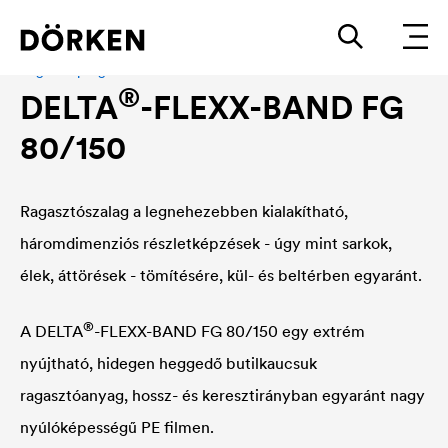
Ragasztóprogam
®
DELTA
-FLEXX-BAND FG
80/150
Ragasztószalag a legnehezebben kialakítható,
háromdimenziós részletképzések - úgy mint sarkok,
élek, áttörések - tömítésére, kül- és beltérben egyaránt.
®
A
DELTA
-FLEXX-BAND FG 80/150 egy extrém
nyújtható, hidegen heggedő butilkaucsuk
ragasztóanyag, hossz- és keresztirányban egyaránt nagy
nyúlóképességű PE filmen.