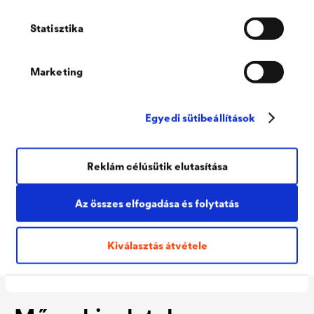
Az alábbi kisvideó bemutatja egy csőáttörés kialakítását
Statisztika
®
DELTA
-FLEXX-BAND FG 150 segítségével:
Marketing
Egyedi sütibeállítások
Reklám célúsütik elutasítása
Az összes elfogadása és folytatás
Kiválasztás átvétele