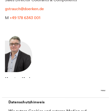
gstrauch@doerken.de
M
+49 178 6343 001
Karsten Kreis
Sales Manager Colorants & Components
kkreis@doerken.de
Datenschutzhinweis
M
+49 175 2676 850
Wir nutzen Cookies und externe Medien auf