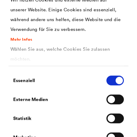
unserer Website. Einige Cookies sind essenziell,
während andere uns helfen, diese Website und die
Verwendung für Sie zu verbessern.
Polen
Mehr Infos
PHOENIX Tomasz Stefaniak
Kozie Pole 13
Wählen Sie aus, welche Cookies Sie zulassen
PL 97-532 Żytno
möchten.
stefaniak@doerken.de
Einwilligungsauswahl
T
+48 506 636 585
Essenziell
Externe Medien
Ungarn
Tibor Szakács
Radnoti koz 7.
Statistik
HU- 2146 Mogyorod, Magyarország
tszakacs@doerken.de