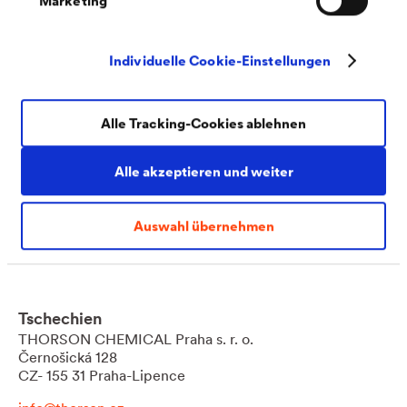
Marketing
T
+36 302612107
Individuelle Cookie-Einstellungen
Italien
Sarco Chemicals
Alle Tracking-Cookies ablehnen
P.zza XX Settembre, 5
I- 21100 Varese
Alle akzeptieren und weiter
info@sarcochemicals.it
T
+39 0322 238205
Auswahl übernehmen
www.sarcochemicals.it
Tschechien
THORSON CHEMICAL Praha s. r. o.
Černošická 128
CZ- 155 31 Praha-Lipence