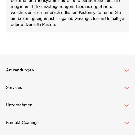
bestehenden Tönsystems durch und beraten Sie über die
möglichen Effizienzsteigerungen. Hieraus ergibt sich,
welches unserer unterschiedlichen Pastensysteme für Sie
am besten geeignet ist – egal ob wässrige, lösemittelhaltige
oder universelle Pasten.
Anwendungen
Services
Dachbeschichtung
Holzlasur
Unternehmen
Download
Agrarwirtschaft
Referenzen
Kontakt Coatings
Struktur