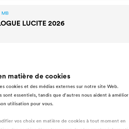
2 MB
LOGUE
LUCITE
2026
en matière de cookies
Company
des cookies et des médias externes sur notre site Web.
Structure
 sont essentiels, tandis que d'autres nous aident à amélior
Innovation
on utilisation pour vous.
Valeurs
Histoire
Développement durable
ifier vos choix en matière de cookies à tout moment en
DÖRKEN en tant qu'employeur