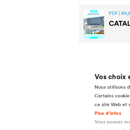
PDF | 69,
CATA
Vos choix 
Application
Services
Nous utilisons 
Lasure pour bois
Téléchargement
Certains cookies
Agriculture
Réferences
ce site Web et s
Automobile
Applicateur Industrial Coatings
L'industrie ferroviaire
Specification Industrial Coatings
Plus d'infos
Construction
Vous pouvez mod
Machines de construction