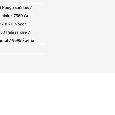
0 Rouge suédois /
clair / 7360 Gris
tz / 8170 Noyer
50 Palissandre /
santal / 9995 Ébène