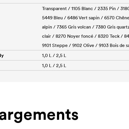
Transparent / 1105 Blanc / 2335 Pin / 318
5449 Bleu / 6486 Vert sapin / 6570 Chêne 
alpin / 7365 Gris volcan / 7380 Gris quar
clair / 8270 Noyer foncé / 8320 Teck / 84
9101 Steppe / 9102 Olive / 9103 Bois de 
dy
1,0 L / 2,5 L
1,0 L / 2,5 L
hargements