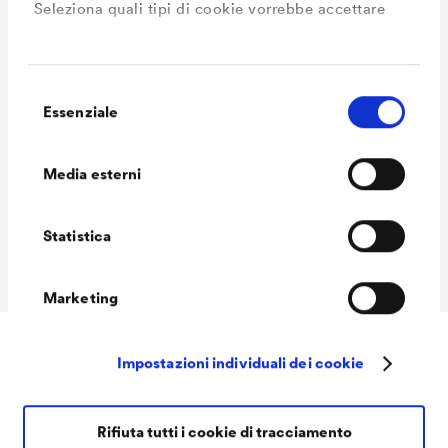
Seleziona quali tipi di cookie vorrebbe accettare
8270 noce nazionale / 8320
teak / 8450 palissandro / 9101
steppa / 9102 ulivo / 9103
Selezione
Essenziale
del
sandalo / 9995 ebano
consenso
Volume delle
1,0 L / 2,5 L
Media esterni
confezioni Ready
Volume delle
1,0 L / 2,5 L
Statistica
confezioni MIX
Marketing
Impostazioni individuali dei cookie
Downloads
Rifiuta tutti i cookie di tracciamento