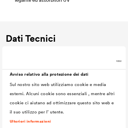
legante ed assorbitori UV
Dati Tecnici
Consumo
80 - 100 ml/m²
Tonalità
trasparente / 1105 bianco /
Avviso relativo alla protezione dei dati
2335 pino / 3180 rosso svedese
Sul nostro sito web utilizziamo cookie e media
/ 5449 blu colomba / 6486
esterni. Alcuni cookie sono essenziali , mentre altri
verde abete / 6570 quercia
cookie ci aiutano ad ottimizzare questo sito web e
chiara / 7360 grigio alpino /
il suo utilizzo per l’ utente.
7365 grigio vulcano / 7380
Ulteriori informazioni
grigio quarzo / 8170 noce /