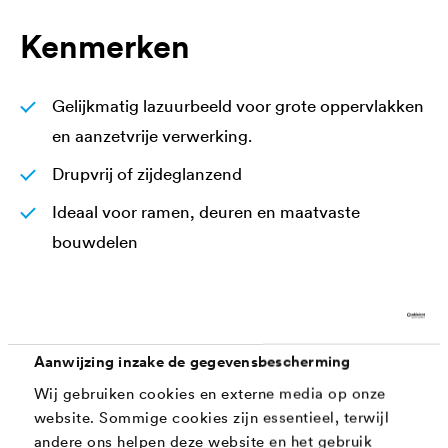
Kenmerken
Gelijkmatig lazuurbeeld voor grote oppervlakken
en aanzetvrije verwerking.
Drupvrij of zijdeglanzend
Ideaal voor ramen, deuren en maatvaste
bouwdelen
Duurzaam dankzij hoog bindmiddelgehalte en
UV-bescherming
Biocidevrij
Aanwijzing inzake de gegevensbescherming
Blokvast
Wij gebruiken cookies en externe media op onze
website. Sommige cookies zijn essentieel, terwijl
andere ons helpen deze website en het gebruik