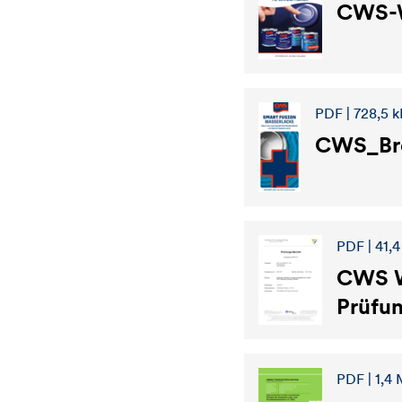
CWS-
PDF | 728,5 k
CWS_Bro
PDF | 41,4
CWS 
Prüfun
PDF | 1,4