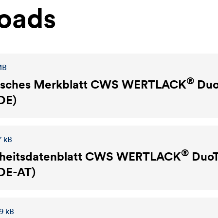
oads
MB
®
isches Merkblatt
CWS WERTLACK
Duo
(DE)
7 kB
®
heitsdatenblatt
CWS WERTLACK
DuoT
(DE-AT)
9 kB