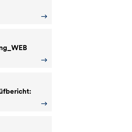
ang_WEB
üfbericht: