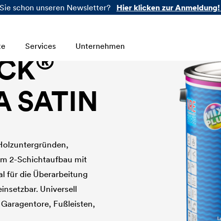
Sie schon unseren Newsletter?
Hier klicken zur Anmeldung!
te
Services
Unternehmen
®
CK
 SATIN
 Holzuntergründen,
im 2-Schichtaufbau mit
l für die Überarbeitung
insetzbar. Universell
 Garagentore, Fußleisten,