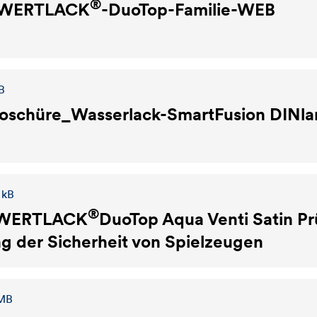
®
WERTLACK
-DuoTop-Familie-WEB
B
schüre_Wasserlack-SmartFusion DINl
 kB
®
WERTLACK
DuoTop Aqua Venti Satin Pr
g der Sicherheit von Spielzeugen
 MB