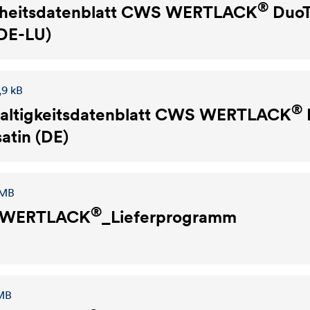
®
heitsdatenblatt
CWS WERTLACK
DuoT
(DE-LU)
,9 kB
®
ltigkeitsdatenblatt
CWS WERTLACK
atin (DE)
 MB
®
WERTLACK
_Lieferprogramm
 MB