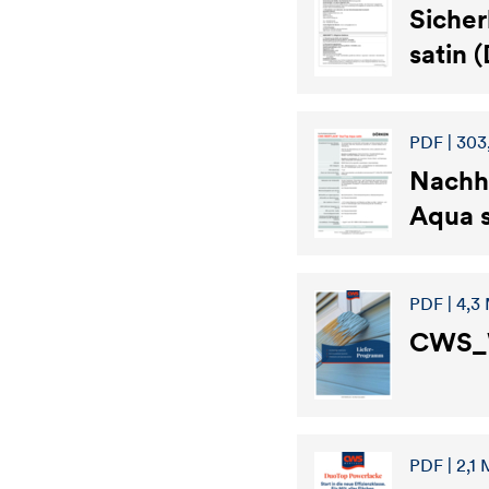
Sicher
satin 
PDF | 303
Nachha
Aqua s
PDF | 4,3
CWS_
PDF | 2,1