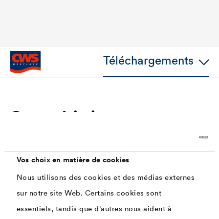
Téléchargements
Caractéristiques
Adhérence directe sur nombreux supports, 2
couches suffisent
Vos choix en matière de cookies
Nous utilisons des cookies et des médias externes
Système multicouches pour l'intérieur et
l'extérieur.
sur notre site Web. Certains cookies sont
essentiels, tandis que d'autres nous aident à
Haute résistance aux rayons UV et aux