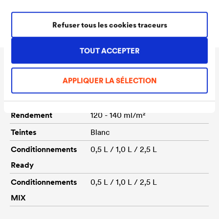
55944
Refuser tous les cookies traceurs
TOUT ACCEPTER
Données techniques
APPLIQUER LA SÉLECTION
Rendement
120 - 140 ml/m²
Teintes
Blanc
Conditionnements
0,5 L / 1,0 L / 2,5 L
Ready
Conditionnements
0,5 L / 1,0 L / 2,5 L
MIX