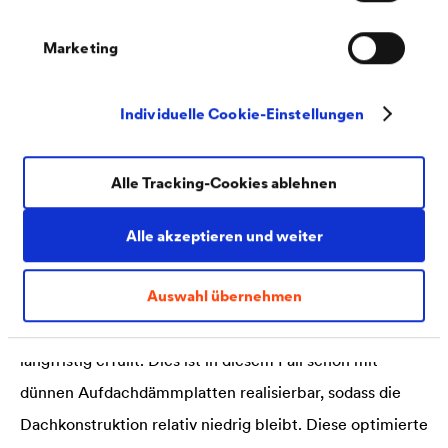
Bei einem Dach ohne Schalung
Marketing
Die kombinierte Auf- und Zwischensparrendämmung
kommt zum Einsatz, wenn die erste Dämmebene
Individuelle Cookie-Einstellungen
zwischen den Sparren nicht ausreicht, um die
gewünschten Dämmwerte zu erzielen. Dann wird
Alle Tracking-Cookies ablehnen
zusätzlich eine Dämmebene auf den Sparren verlegt,
die sogenannte Aufsparrendämmung. Gemeinsam mit
Alle akzeptieren und weiter
der üblichen 140 mm dicken Zwischensparrendämmung
Auswahl übernehmen
ergibt sich dadurch eine Dämmdicke, welche die hohen
gesetzlichen Anforderungen an den Wärmeschutz
langfristig erfüllt. Dies ist in diesem Fall schon mit
dünnen Aufdachdämmplatten realisierbar, sodass die
Dachkonstruktion relativ niedrig bleibt. Diese optimierte