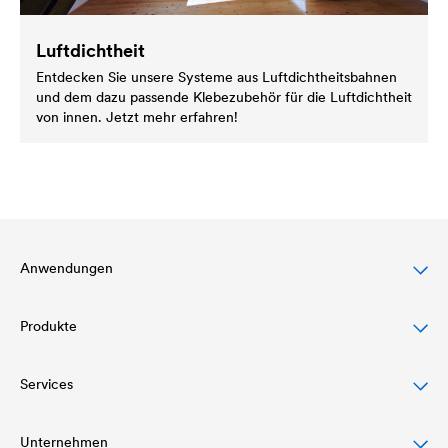
Luftdichtheit
Entdecken Sie unsere Systeme aus Luftdichtheitsbahnen
und dem dazu passende Klebezubehör für die Luftdichtheit
von innen. Jetzt mehr erfahren!
Anwendungen
Produkte
Steildachschutz
Fassadenschutz & -gestaltung
Services
Dachbahnen
Flachdachschutz & -drainage
Luft- und Dampfsperren
Unternehmen
Download