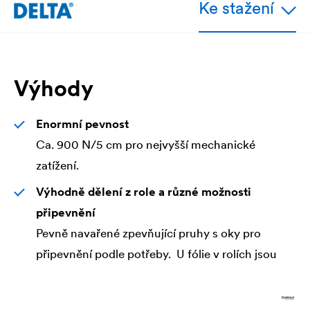
Ke stažení
Výhody
Enormní pevnost
Ca. 900 N/5 cm pro nejvyšší mechanické
zatížení.
Výhodně dělení z role a různé možnosti
připevnění
Pevně navařené zpevňující pruhy s oky pro
připevnění podle potřeby. U fólie v rolích jsou
navařené zpevňující pruhy obvodově po 3 m
nebo 4 m a lze tak oddělit přířezy s obvodovým