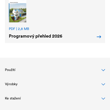
PDF | 2,8 MB
Programový přehled 2026
Použití
Výrobky
Ochrana šikmých střech
Ochrana a vzhled fasády
Ke stažení
Fólie pro šikmé střechy