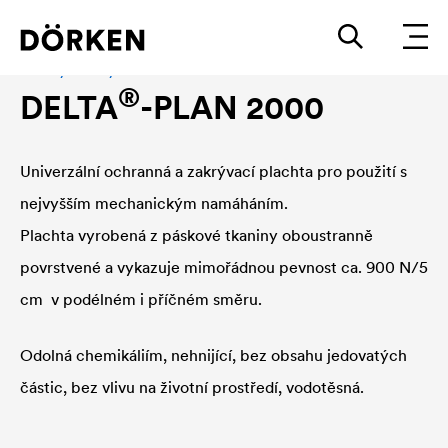
Plachty a zakrytí
®
DELTA
-PLAN 2000
Univerzální ochranná a zakrývací plachta pro použití s ​​
nejvyšším mechanickým namáháním.
Plachta vyrobená z páskové tkaniny oboustranně
povrstvené a vykazuje mimořádnou pevnost ca. 900 N/5
cm v podélném i příčném směru.
Odolná chemikáliím, nehnijící, bez obsahu jedovatých
částic, bez vlivu na životní prostředí, vodotěsná.