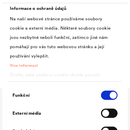
vyztužením.
Informace o ochraně údajů
Na naší webové stránce používáme soubory
Použití
cookie a externí média. Některé soubory cookie
jsou nezbytné neboli funkční, zatímco jiné nám
pomáhají pro vás tuto webovou stránku a její
Provizorní a nouzové zakrytí u renovací a novostaveb,
používání vylepšit.
ochrana sypkých hmot, zakrytí předmětů, stavebních
hmot a strojů, ohrazení.
Více informací
Zvolte, jaké soubory cookie chcete povolit.
Výběr
Funkční
souhlasu
Technické údaje
Externí média
Materiál
HDPE tkanina oboustranně