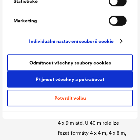
Statistické
povrstvená PE, s výztužnými
pruhy s oky, odolná UV záření
Marketing
Pevnost
ca. 900 N/5 cm
Teplotní odolnost
-40 °C až +80 °C
Individuální nastavení souborů cookie
Hmotnost
ca. 220 g/m²
Hotové formáty
4 x 6 m, 4 x 8 m, 6 x 8 m, 6 x 10
Odmítnout všechny soubory cookies
m 6 x 12 m, 8 x 10 m, 8 x 12 m
Přijmout všechny a pokračovat
Role
4 x 30 m, 4 x 40 m s dodatečně
zapracovanými výztužnými
Potvrdit volbu
pruhy s oky. U 30 m role lze
řezat formáty 4 x 3 m, 4 x 6 m,
4 x 9 m atd. U 40 m role lze
řezat formáty 4 x 4 m, 4 x 8 m,