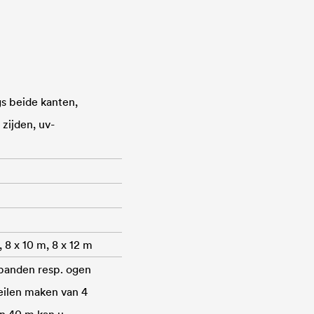
s beide kanten,
zijden, uv-
, 8 x 10 m, 8 x 12 m
gbanden resp. ogen
eilen maken van 4