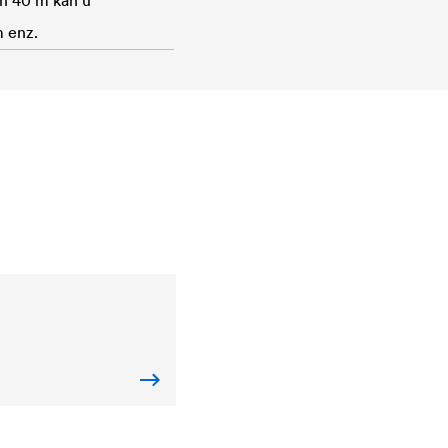
an 40 m kan u
m enz.