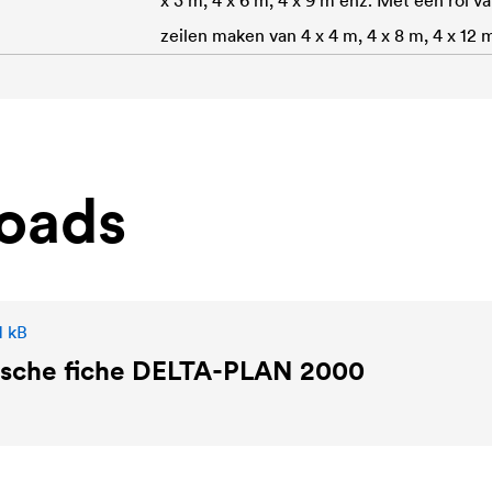
x 3 m, 4 x 6 m, 4 x 9 m enz. Met een rol v
zeilen maken van 4 x 4 m, 4 x 8 m, 4 x 12 
oads
1 kB
sche fiche
DELTA
-PLAN 2000