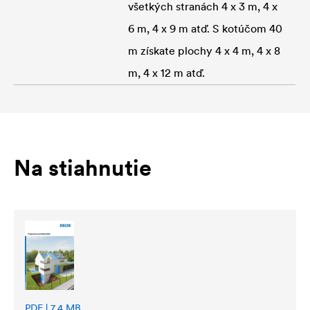
všetkých stranách 4 x 3 m, 4 x
6 m, 4 x 9 m atď. S kotúčom 40
m získate plochy 4 x 4 m, 4 x 8
m, 4 x 12 m atď.
Na stiahnutie
PDF | 7,4 MB