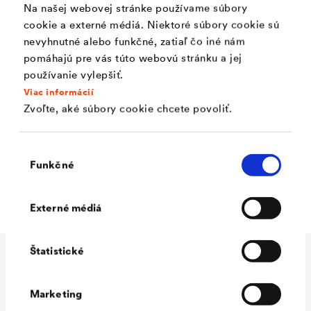
alebo 4 m s očkami pre ľahké rozdelenie plachty
Na našej webovej stránke používame súbory
cookie a externé médiá. Niektoré súbory cookie sú
na jednotlivé časti obvodovým pásom s okami.
nevyhnutné alebo funkčné, zatiaľ čo iné nám
pomáhajú pre vás túto webovú stránku a jej
používanie vylepšiť.
Použitie
Viac informácií
Zvoľte, aké súbory cookie chcete povoliť.
Provizórne a núdzové zakrytie pri rekonštrukcii alebo
Výber
novostavbe, zakrytie predmetov, stavebného materiálu a
Funkčné
súhlasu
stavebných prvkov.
Externé médiá
Štatistické
Technické údaje
Marketing