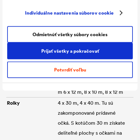
Materiál
HDPE fólia, obojstranne
Individuálne nastavenia súborov cookie
potiahnutá PE, zosilnené okraje
a očká na 4 stranách, UV
Odmietnúť všetky súbory cookies
stabilizovaná.
Pevnosť
ca. 900 N/5 cm
Prijať všetky a pokračovať
Teplotná odolnosť
-40 °C až +80 °C
Potvrdiť voľbu
Plošná hmotnosť
ca. 220 g/m²
Rozmery
4 x 6 m, 4 x 8 m, 6 x 8 m, 6 x 10
m 6 x 12 m, 8 x 10 m, 8 x 12 m
Rolky
4 x 30 m, 4 x 40 m. Tu sú
zakomponované prídavné
očká. S kotúčom 30 m získate
deliteľné plochy s očkami na