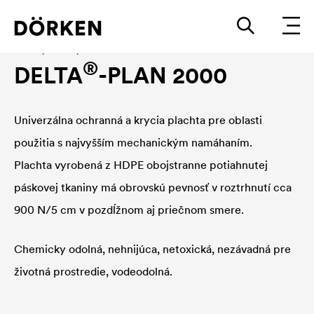
Plachty a zakrytie
®
DELTA
-PLAN 2000
Univerzálna ochranná a krycia plachta pre oblasti
použitia s najvyšším mechanickým namáhaním.
Plachta vyrobená z HDPE obojstranne potiahnutej
páskovej tkaniny má obrovskú pevnosť v roztrhnutí cca
900 N/5 cm v pozdĺžnom aj priečnom smere.
Chemicky odolná, nehnijúca, netoxická, nezávadná pre
životná prostredie, vodeodolná.