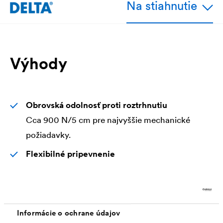
Na stiahnutie
Výhody
Obrovská odolnosť proti roztrhnutiu
Cca 900 N/5 cm pre najvyššie mechanické
požiadavky.
Flexibilné pripevnenie
Pevne privarená páska s očkami po celom
obvode pre flexibilné upevnenie plachty podľa
potreby. Pri rolovanom tovare sú priečne na pás
Informácie o ochrane údajov
privarené aj dvojité pásy vo vzdialenosti 3 m