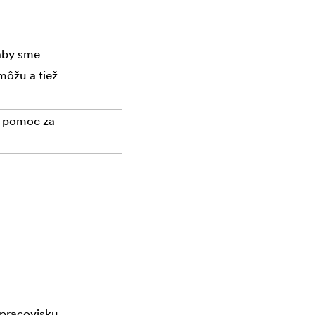
 aby sme
môžu a tiež
ú pomoc za
 pracovisku.