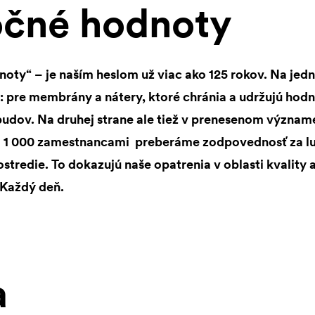
očné hodnoty
ty“ – je naším heslom už viac ako 125 rokov. Na jedn
e: pre membrány a nátery, ktoré chránia a udržujú hod
 budov. Na druhej strane ale tiež v prenesenom význam
o 1 000 zamestnancami preberáme zodpovednosť za lu
ostredie. To dokazujú naše opatrenia v oblasti kvality
 Každý deň.
a