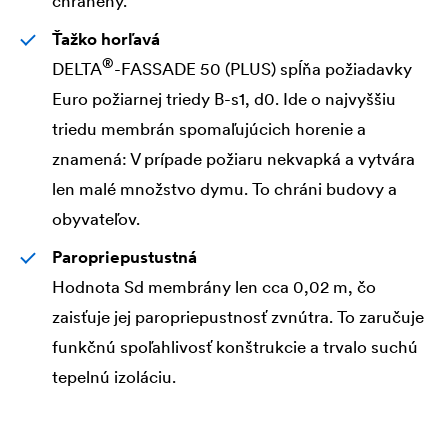
chránený.
Ťažko horľavá
®
DELTA
-FASSADE 50 (PLUS) spĺňa požiadavky
Euro požiarnej triedy B-s1, d0. Ide o najvyššiu
triedu membrán spomaľujúcich horenie a
znamená: V prípade požiaru nekvapká a vytvára
len malé množstvo dymu. To chráni budovy a
obyvateľov.
Paropriepustustná
Hodnota Sd membrány len cca 0,02 m, čo
zaisťuje jej paropriepustnosť zvnútra. To zaručuje
funkčnú spoľahlivosť konštrukcie a trvalo suchú
tepelnú izoláciu.