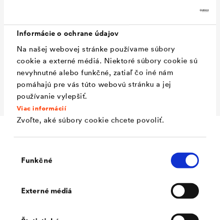
Hodnota Sd
ca. 0,02 m
Teplotná odolnosť
-40 °C až +80 °C
Informácie o ochrane údajov
Paropriepustnosť
ca. 0,028 m²hPa/mg
Na našej webovej stránke používame súbory
Plošná hmotnosť
ca. 270 g/m²
cookie a externé médiá. Niektoré súbory cookie sú
Hmotnosť rolky
ca. 20 kg
nevyhnutné alebo funkčné, zatiaľ čo iné nám
pomáhajú pre vás túto webovú stránku a jej
Rozmer
50 m x 1.50 m
používanie vylepšiť.
Viac informácií
Zvoľte, aké súbory cookie chcete povoliť.
Doplnky
Výber
Funkčné
súhlasu
Externé médiá