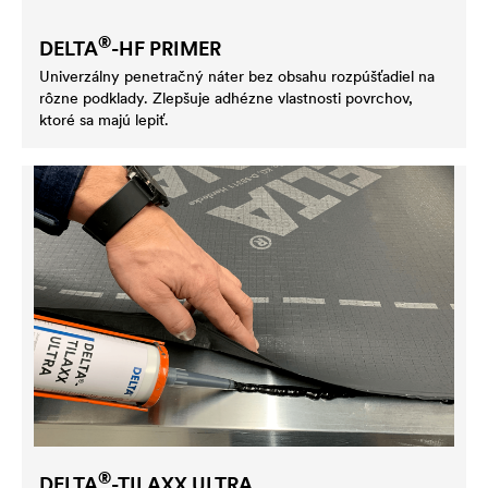
®
DELTA
-HF PRIMER
Univerzálny penetračný náter bez obsahu rozpúšťadiel na
rôzne podklady. Zlepšuje adhézne vlastnosti povrchov,
ktoré sa majú lepiť.
®
DELTA
-TILAXX ULTRA