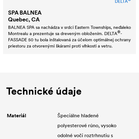
DELTA
SPA BALNEA
Quebec, CA
BALNEA SPA sa nachádza v srdci Eastern Townships, neďaleko
®
Montrealu a prezentuje sa dreveným obložením.
DELTA
-
FASSADE 50 tu bola inštalovaná za účelom optimálnej ochrany
priestoru za otvorenými škárami proti vlhkosti a vetru.
Technické údaje
Materiál
Špeciálne hladené
polyesterové rúno, vysoko
odolné voči roztrhnutiu s