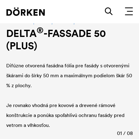
Fasádne fólie pre fasády s otvorenými škárami
®
DELTA
-FASSADE 50
(PLUS)
Difúzne otvorená fasádna fólia pre fasády s otvorenými
škárami do šírky 50 mm a maximálnym podielom škár 50
% z plochy.
Je rovnako vhodná pre kovové a drevené rámové
konštrukcie a ponúka spoľahlivú ochranu fasády pred
vetrom a vlhkosťou.
01 / 08