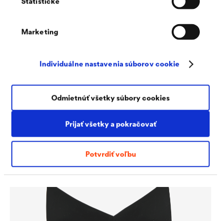
Štatistické
Marketing
Individuálne nastavenia súborov cookie
Odmietnúť všetky súbory cookies
®
DELTA
-TAPE FAS 60 / 100
Prijať všetky a pokračovať
Lepiaca páska vysoko odolná proti starnutiu na lepenie
presahov a zložitých detailov. Špeciálne pre použitie na
®
fasádne membrány
DELTA
.
Potvrdiť voľbu