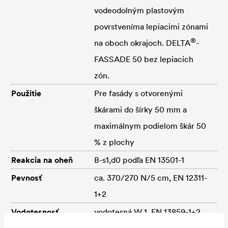
vodeodolným plastovým
povrstveníma lepiacimi zónami
®
na oboch okrajoch.
DELTA
-
FASSADE 50 bez lepiacich
zón.
Použitie
Pre fasády s otvorenými
škárami do šírky 50 mm a
maximálnym podielom škár 50
% z plochy
Reakcia na oheň
B-s1,d0 podľa EN 13501-1
Pevnosť
ca. 370/270 N/5 cm, EN 12311-
1+2
Vodotesnosť
vodotesná W 1, EN 13859-1+2