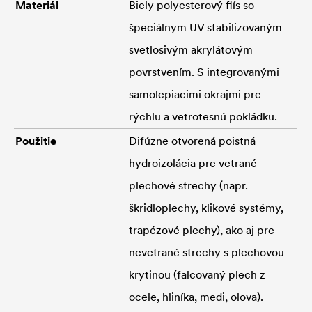
Materiál
Biely polyesterový flís so
špeciálnym UV stabilizovaným
svetlosivým akrylátovým
povrstvením. S integrovanými
samolepiacimi okrajmi pre
rýchlu a vetrotesnú pokládku.
Použitie
Difúzne otvorená poistná
hydroizolácia pre vetrané
plechové strechy (napr.
škridloplechy, klikové systémy,
trapézové plechy), ako aj pre
nevetrané strechy s plechovou
krytinou (falcovaný plech z
ocele, hliníka, medi, olova).