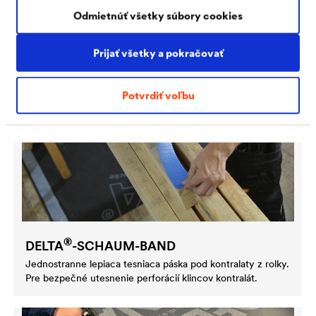
zlepšená priľnavosťou za studena.
Odmietnúť všetky súbory cookies
Prijať všetky a pokračovať
Potvrdiť voľbu
®
DELTA
-SCHAUM-BAND
Jednostranne lepiaca tesniaca páska pod kontralaty z rolky.
Pre bezpečné utesnenie perforácií klincov kontralát.