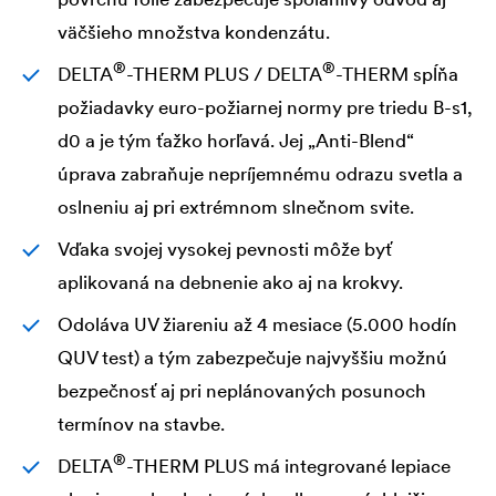
väčšieho množstva kondenzátu.
®
®
DELTA
-THERM PLUS /
DELTA
-THERM spĺňa
požiadavky euro-požiarnej normy pre triedu B-s1,
d0 a je tým ťažko horľavá. Jej „Anti-Blend“
úprava zabraňuje nepríjemnému odrazu svetla a
oslneniu aj pri extrémnom slnečnom svite.
Vďaka svojej vysokej pevnosti môže byť
aplikovaná na debnenie ako aj na krokvy.
Odoláva UV žiareniu až 4 mesiace (5.000 hodín
QUV test) a tým zabezpečuje najvyššiu možnú
bezpečnosť aj pri neplánovaných posunoch
termínov na stavbe.
®
DELTA
-THERM PLUS má integrované lepiace