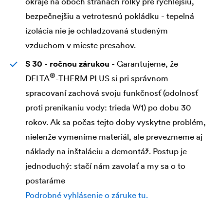
okraje na oboch stranách rolky pre rýchlejšiu,
bezpečnejšiu a vetrotesnú pokládku - tepelná
izolácia nie je ochladzovaná studeným
vzduchom v mieste presahov.
S 30 - ročnou zárukou
- Garantujeme, že
®
DELTA
-THERM PLUS si pri správnom
spracovaní zachová svoju funkčnosť (odolnosť
proti prenikaniu vody: trieda W1) po dobu 30
rokov. Ak sa počas tejto doby vyskytne problém,
nielenže vymeníme materiál, ale prevezmeme aj
náklady na inštaláciu a demontáž. Postup je
jednoduchý: stačí nám zavolať a my sa o to
postaráme
Podrobné vyhlásenie o záruke tu.