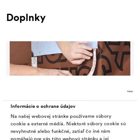
Doplnky
Informácie o ochrane údajov
Na našej webovej stránke používame súbory
cookie a externé médiá. Niektoré súbory cookie sú
nevyhnutné alebo funkčné, zatiaľ čo iné nám
®
DELTA
-MULTI-BAND
pomáhajú pre vás túto webovú stránku a jej