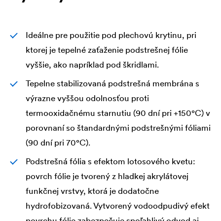
Ideálne pre použitie pod plechovú krytinu, pri
ktorej je tepelné zaťaženie podstrešnej fólie
vyššie, ako napríklad pod škridlami.
Tepelne stabilizovaná podstrešná membrána s
výrazne vyššou odolnosťou proti
termooxidačnému starnutiu (90 dní pri +150°C) v
porovnaní so štandardnými podstrešnými fóliami
(90 dní pri 70°C).
Podstrešná fólia s efektom lotosového kvetu:
povrch fólie je tvorený z hladkej akrylátovej
funkčnej vrstvy, ktorá je dodatočne
hydrofobizovaná. Vytvorený vodoodpudivý efekt
povrchu fólie zabezpečuje spoľahlivý odvod aj