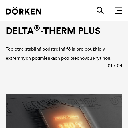
Podstrešná fólia, Fólia na debnenie
®
DELTA
-THERM PLUS
Teplotne stabilná podstrešná fólia pre použitie v
extrémnych podmienkach pod plechovou krytinou.
01 / 04