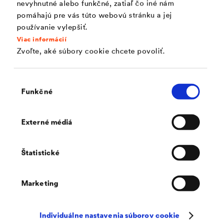
nevyhnutné alebo funkčné, zatiaľ čo iné nám
Vhodné ako dočasné zakrytie / núdzové
pomáhajú pre vás túto webovú stránku a jej
zakrytie
používanie vylepšiť.
Viac informácií
Viacnásobné použiteľná
Zvoľte, aké súbory cookie chcete povoliť.
Výber
Použitie
Funkčné
súhlasu
®
Externé médiá
DELTA
-PLAN 1000 PLUS môže byť použitá ako
provizórne/núdzové zakrytie pri novostavbách a
Štatistické
rekonštrukciách, ako aj ako ochrana proti
poveternostným vplyvom napríklad záhradného
Marketing
nábytku, strojov, stavebných materiálov atď.
Individuálne nastavenia súborov cookie