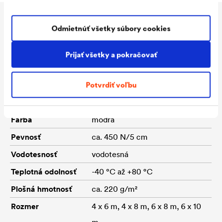
Technické údaje
Odmietnúť všetky súbory cookies
Prijať všetky a pokračovať
Materiál
PE plachta vystužená
Potvrdiť voľbu
mriežkou, zosilnené okraje na 4
stranách a oká
Farba
modrá
Pevnosť
ca. 450 N/5 cm
Vodotesnosť
vodotesná
Teplotná odolnosť
-40 °C až +80 °C
Plošná hmotnosť
ca. 220 g/m²
Rozmer
4 x 6 m, 4 x 8 m, 6 x 8 m, 6 x 10
m