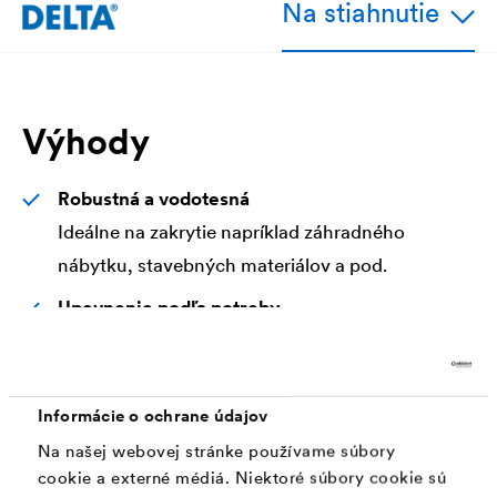
Na stiahnutie
Výhody
Robustná a vodotesná
Ideálne na zakrytie napríklad záhradného
nábytku, stavebných materiálov a pod.
Upevnenie podľa potreby
Vystužujúca páska po obvode s očkami - pre
upevnenie plachty podľa potreby.
Priehľadná
Informácie o ochrane údajov
Pod plachtou zostáva ľahko rozpoznateľný
Na našej webovej stránke používame súbory
cookie a externé médiá. Niektoré súbory cookie sú
podklad alebo materiály, ktoré sa majú zakryť.