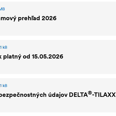
 MB
amový prehľad 2026
1 kB
 platný od 15.05.2026
1 kB
®
 bezpečnostných údajov
DELTA
-TILAXX