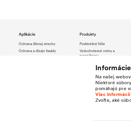
Aplikácie
Produkty
Ochrana šikmej strechy
Podstrešné fólie
Ochrana a dizajn fasády
Vzduchotesné vrstvy a
parozábrany
Drenáž a ochrana plochej
strechy
Tesniaci program a strešné
Informácie
doplnky
Hydroizolácia a drenáž
Fasádne fólie pre fasády s
Na našej webov
Priemyselné aplikácie
otvorenými škárami
Niektoré súbory
Drenážne fólie
pomáhajú pre vá
Hydroakumulačné fólie
Viac informácií
Zvoľte, aké súb
Nopové fólie
Protivlhkostné zábrany
Hydroizolácia