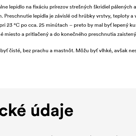
lne lepidlo na fixáciu prírezov strešných škridiel pálených
h. Preschnutie lepidla je závislé od hrúbky vrstvy, teploty a
pri 23 °C po cca. 25 minútach – preto by mal byť lepený kus
é miesto a pritlačený a do konečného preschnutia zaistený
yť čisté, bez prachu a mastnôt. Môžu byť vlhké, avšak ne
cké údaje