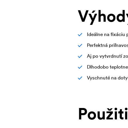
Výhod
Ideálne na fixáciu 
Perfektná priľnavos
Aj po vytvrdnutí z
Dlhodobo teplotne
Vyschnuté na dotyk
Použit