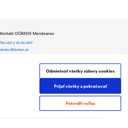
Kontakt DÖRKEN Membranes
Tel.
+421 2 45 94 4917
dorken@dorken.sk
Nádražná 28
900 28 Ivanka pri Dunaji
Slovakia
Odmietnúť všetky súbory cookies
Prijať všetky a pokračovať
Potvrdiť voľbu