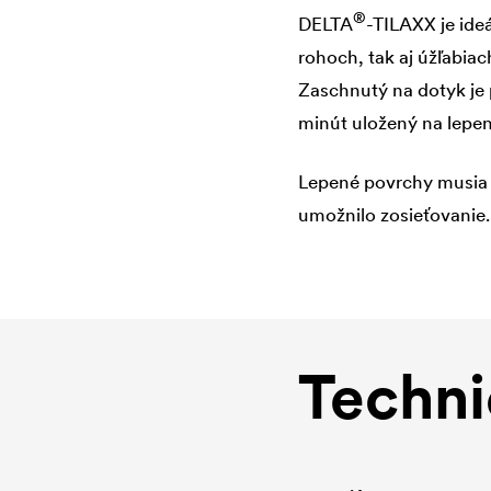
®
DELTA
-TILAXX je ideá
rohoch, tak aj úžľabiac
Zaschnutý na dotyk je 
minút uložený na lepen
Lepené povrchy musia b
umožnilo zosieťovanie.
Techni