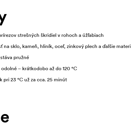
y
prírezov strešných škridiel v rohoch a úžľabiach
ť na sklo, kameň, hliník, oceľ, zinkový plech a ďalšie materi
ostáva pružné
 odolné – krátkodobo až do 120 °C
 pri 23 °C už za cca. 25 minút
ie