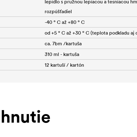
lepidlo s pružnou lepiacou a tesniacou 
rozpúšťadiel
-40 ° C až +80 ° C
od +5 ° C až +30 ° C (teplota podkladu aj o
ca. 7bm /kartuša
310 ml - kartuša
12 kartuší / kartón
ahnutie