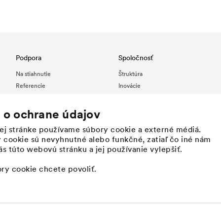
Podpora
Spoločnosť
Na stiahnutie
Štruktúra
Referencie
Inovácie
Vyhľadávanie predajných miest -
Hodnoty
DÖRKEN Membranes
Udržateľnosť
 o ochrane údajov
Národné kontakty
História
ej stránke používame súbory cookie a externé médiá.
DÖRKEN ako zamestnávateľ
 cookie sú nevyhnutné alebo funkčné, zatiaľ čo iné nám
s túto webovú stránku a jej používanie vylepšiť.
ory cookie chcete povoliť.