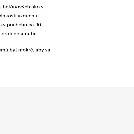
 aj betónových ako v
 vlhkosti vzduchu.
 v priebehu ca. 10
 proti posunutiu.
smú byť mokré, aby sa