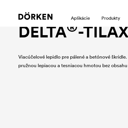
Tesniaci program
Aplikácie
Produkty
®
DELTA
-TILA
Viacúčelové lepidlo pre pálené a betónové škridle.
pružnou lepiacou a tesniacou hmotou bez obsahu 