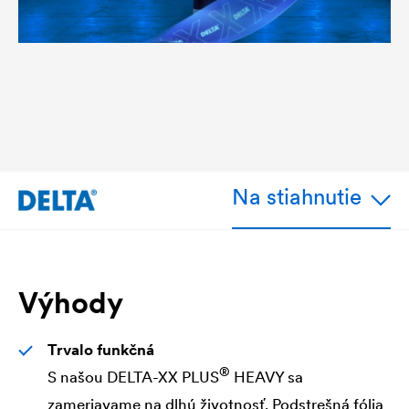
Na stiahnutie
Výhody
Trvalo funkčná
®
S našou
DELTA
-XX PLUS
HEAVY sa
zameriavame na dlhú životnosť. Podstrešná fólia