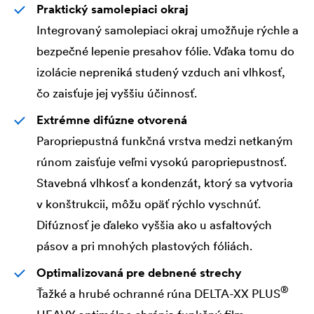
Praktický samolepiaci okraj
Integrovaný samolepiaci okraj umožňuje rýchle a
bezpečné lepenie presahov fólie. Vďaka tomu do
izolácie nepreniká studený vzduch ani vlhkosť,
čo zaisťuje jej vyššiu účinnosť.
Extrémne difúzne otvorená
Paropriepustná funkčná vrstva medzi netkaným
rúnom zaisťuje veľmi vysokú paropriepustnosť.
Stavebná vlhkosť a kondenzát, ktorý sa vytvoria
v konštrukcii, môžu opäť rýchlo vyschnúť.
Difúznosť je ďaleko vyššia ako u asfaltových
pásov a pri mnohých plastových fóliách.
Optimalizovaná pre debnené strechy
®
Ťažké a hrubé ochranné rúna
DELTA
-XX PLUS