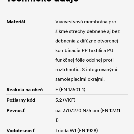
Materiál
Viacvrstvová membrána pre
šikmé strechy debnené aj bez
debnenia z difúzne otvorenej
kombinácie PP textílií a PU
funkčnej fólie odolnej proti
roztrhnutiu. S integrovanými
samolepiacimi okrajmi.
Reakcia na oheň
E (EN 13501-1)
Požiarny kód
5.2 (VKF)
Pevnosť
ca. 370/270 N/5 cm (EN 12311-
1)
Vodotesnosť
Trieda W1 (EN 1928)