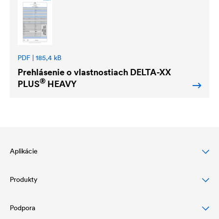
PDF | 185,4 kB
Prehlásenie o vlastnostiach
DELTA
-XX
®
PLUS
HEAVY
Aplikácie
Produkty
Ochrana šikmej strechy
Ochrana a dizajn fasády
Podpora
Podstrešné fólie