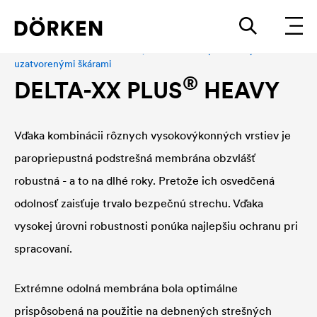
Podstrešná fólia na debnenie, Fasádna fólia pre fasády s
uzatvorenými škárami
®
DELTA
-XX PLUS
HEAVY
Vďaka kombinácii rôznych vysokovýkonných vrstiev je
paropriepustná podstrešná membrána obzvlášť
robustná - a to na dlhé roky. Pretože ich osvedčená
odolnosť zaisťuje trvalo bezpečnú strechu. Vďaka
vysokej úrovni robustnosti ponúka najlepšiu ochranu pri
spracovaní.
Extrémne odolná membrána bola optimálne
prispôsobená na použitie na debnených strešných