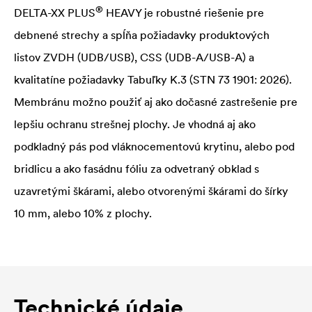
®
DELTA
-XX PLUS
HEAVY je robustné riešenie pre
debnené strechy a spĺňa požiadavky produktových
listov ZVDH (UDB/USB), CSS (UDB-A/USB-A) a
kvalitatíne požiadavky Tabuľky K.3 (STN 73 1901: 2026).
Membránu možno použiť aj ako dočasné zastrešenie pre
lepšiu ochranu strešnej plochy. Je vhodná aj ako
podkladný pás pod vláknocementovú krytinu, alebo pod
bridlicu a ako fasádnu fóliu za odvetraný obklad s
uzavretými škárami, alebo otvorenými škárami do šírky
10 mm, alebo 10% z plochy.
Technické údaje