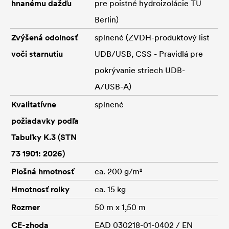
hnanému dažďu
pre poistné hydroizolácie TU
Berlin)
Zvýšená odolnosť
splnené (ZVDH-produktový list
voči starnutiu
UDB/USB, CSS - Pravidlá pre
pokrývanie striech UDB-
A/USB-A)
Kvalitatívne
splnené
požiadavky podľa
Tabuľky K.3 (STN
73 1901: 2026)
Plošná hmotnosť
ca. 200 g/m²
Hmotnosť rolky
ca. 15 kg
Rozmer
50 m x 1,50 m
CE-zhoda
EAD 030218-01-0402 / EN