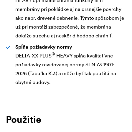
HEAVY optimálne chránia funkčný film
membrány pri pokládke aj na drsnejšie povrchy
ako napr. drevené debnenie. Týmto spôsobom je
už pri montáži zabezpečené, že membrána
dokáže strechu aj neskôr dlhodobo chrániť.
Spĺňa požiadavky normy
®
DELTA
-XX PLUS
HEAVY spĺňa kvalitatívne
požiadavky revidovanej normy STN 73 1901:
2026 (Tabuľka K.3) a môže byť tak použitá na
obytné budovy.
Použitie