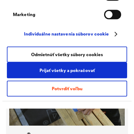
®
DELTA
-MULTI-BAND
FLEXX
Marketing
Univerzálna lepiaca páska vysoko odolná proti starnutiu s
najvyššou lepiacou silou vhodná pre vonkajšie a vnútorné
použitie. Optimalizovaná priľnavosť k flísovým povrchom a
Individuálne nastavenia súborov cookie
zlepšená priľnavosťou za studena.
Odmietnúť všetky súbory cookies
Prijať všetky a pokračovať
Potvrdiť voľbu