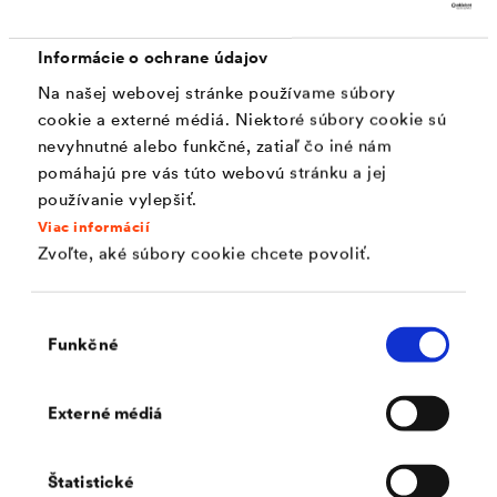
Informácie o ochrane údajov
®
DELTA
-MULTI-BAND
Na našej webovej stránke používame súbory
cookie a externé médiá. Niektoré súbory cookie sú
Univerzálna lepiaca páska vysoko odolná proti starnutiu s
najvyššou lepiacou silou pre vnútorné aj vonkajšie použitie
nevyhnutné alebo funkčné, zatiaľ čo iné nám
na strechách.
pomáhajú pre vás túto webovú stránku a jej
používanie vylepšiť.
Viac informácií
Zvoľte, aké súbory cookie chcete povoliť.
Výber
Funkčné
súhlasu
Externé médiá
Štatistické