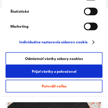
Štatistické
Doplnky
Marketing
Individuálne nastavenia súborov cookie
Odmietnúť všetky súbory cookies
Prijať všetky a pokračovať
Potvrdiť voľbu