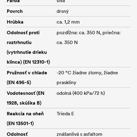
Farba
sivá
Povrch
drsný
Hrúbka
ca. 1,2 mm
Odolnosť proti
pozdĺžna: ca. 350 N, priečna:
roztrhnutiu
ca. 350 N
(vytrhnutie drieku
klinca) (EN 12310-1)
Pružnosť v chlade
-20 °C žiadne zlomy, žiadne
(EN 495-5)
praskliny
Vodotesnosť (EN
odolná (400 kPa/72 h)
1928, skúška B)
Reakcia na oheň
Trieda E
(EN 13501-1)
Odolnosť
znášanlivá s asfaltom