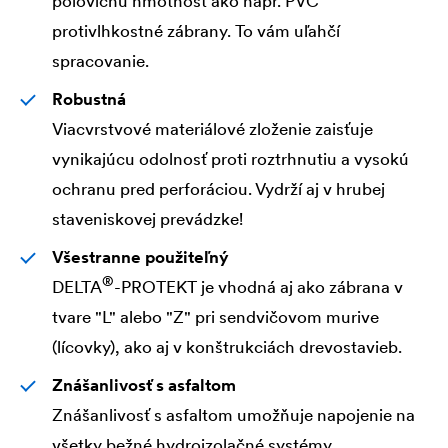
polovičnú hmotnosť ako napr. PVC
protivlhkostné zábrany. To vám uľahčí
spracovanie.
Robustná
Viacvrstvové materiálové zloženie zaisťuje
vynikajúcu odolnosť proti roztrhnutiu a vysokú
ochranu pred perforáciou. Vydrží aj v hrubej
staveniskovej prevádzke!
Všestranne použiteľný
®
DELTA
-PROTEKT je vhodná aj ako zábrana v
tvare "L" alebo "Z" pri sendvičovom murive
(lícovky), ako aj v konštrukciách drevostavieb.
Znášanlivosť s asfaltom
Znášanlivosť s asfaltom umožňuje napojenie na
všetky bežné hydroizolačné systémy.