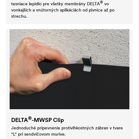
®
tesniace lepidlo pre všetky membrány
DELTA
vo
vonkajších a vnútorných aplikáciách od pivnice až po
strechu.
®
DELTA
-MWSP Clip
Jednoduché pripevnenie protivlhkostných zábran v tvare
"L" pri sendvičovom murive.