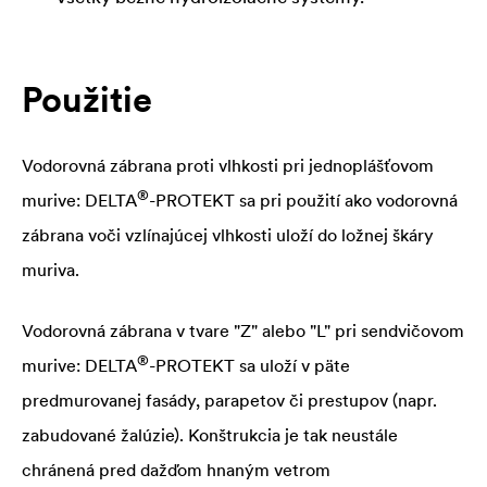
Použitie
Vodorovná zábrana proti vlhkosti pri jednoplášťovom
®
murive:
DELTA
-PROTEKT sa pri použití ako vodorovná
zábrana voči vzlínajúcej vlhkosti uloží do ložnej škáry
muriva.
Vodorovná zábrana v tvare "Z" alebo "L" pri sendvičovom
®
murive:
DELTA
-PROTEKT sa uloží v päte
predmurovanej fasády, parapetov či prestupov (napr.
zabudované žalúzie). Konštrukcia je tak neustále
chránená pred dažďom hnaným vetrom