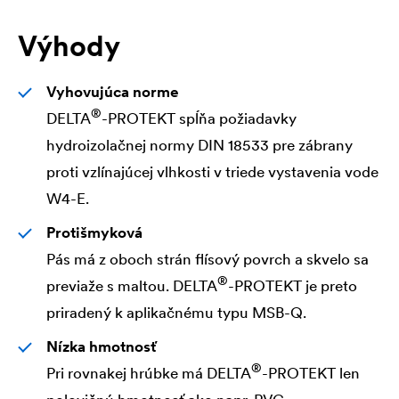
Výhody
Vyhovujúca norme
®
DELTA
-PROTEKT spĺňa požiadavky
hydroizolačnej normy DIN 18533 pre zábrany
proti vzlínajúcej vlhkosti v triede vystavenia vode
W4-E.
Protišmyková
Pás má z oboch strán flísový povrch a skvelo sa
®
previaže s maltou.
DELTA
-PROTEKT je preto
priradený k aplikačnému typu MSB-Q.
Nízka hmotnosť
®
Pri rovnakej hrúbke má
DELTA
-PROTEKT len