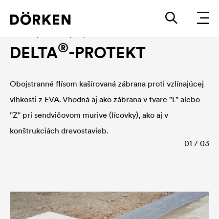
Zábrana proti vzlínajúcej vlhkosti
®
DELTA
-PROTEKT
Obojstranné flísom kašírovaná zábrana proti vzlínajúcej
vlhkosti z EVA. Vhodná aj ako zábrana v tvare "L" alebo
"Z" pri sendvičovom murive (lícovky), ako aj v
konštrukciách drevostavieb.
01 / 03