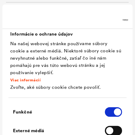
Šíkra
17,5 / 24 / 25 / 30 / 36,5 / 50 /
60 / 75 / 100 cm
Dĺžka
25 m
Informácie o ochrane údajov
Typ použitia (DIN
MSB-Q
Na našej webovej stránke používame súbory
SPEC 20000-202)
cookie a externé médiá. Niektoré súbory cookie sú
nevyhnutné alebo funkčné, zatiaľ čo iné nám
Trieda vystavenia
W4-E
pomáhajú pre vás túto webovú stránku a jej
vody (DIN 18533)
používanie vylepšiť.
Trieda využitia
RN1-E až RN3-E
Viac informácií
Zvoľte, aké súbory cookie chcete povoliť.
priestoru (DIN
18533)
Výber
Trieda odolnosti
R1-E až R4-E
Funkčné
súhlasu
praskania (DIN
18533)
Externé médiá