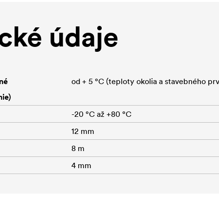
cké údaje
né
od + 5 °C (teploty okolia a stavebného pr
ie)
-20 °C až +80 °C
12 mm
8 m
4 mm