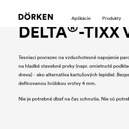
Tesniaci program
Aplikácie
Produkty
®
DELTA
-TIXX
Tesniaci povrazec na vzduchotesné napojenie par
na hladké stavebné prvky (napr. omietnuté podkla
dreva) - ako alternatíva kartušových lepidiel. Bezpe
definovanou hrúbkou vrstvy 4 mm.
Nie je potrebné dbať na čas schnutia. Nie sú potreb