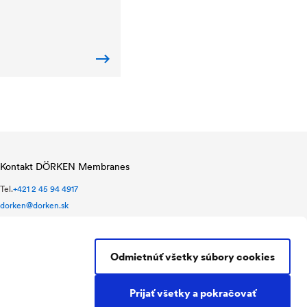
Kontakt DÖRKEN Membranes
Tel.
+421 2 45 94 4917
dorken@dorken.sk
Nádražná 28
900 28 Ivanka pri Dunaji
Slovakia
Odmietnúť všetky súbory cookies
Prijať všetky a pokračovať