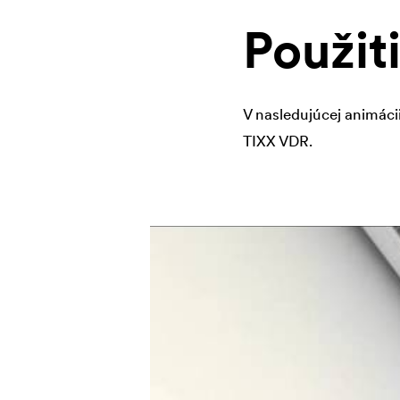
Použit
V nasledujúcej animáci
TIXX VDR.