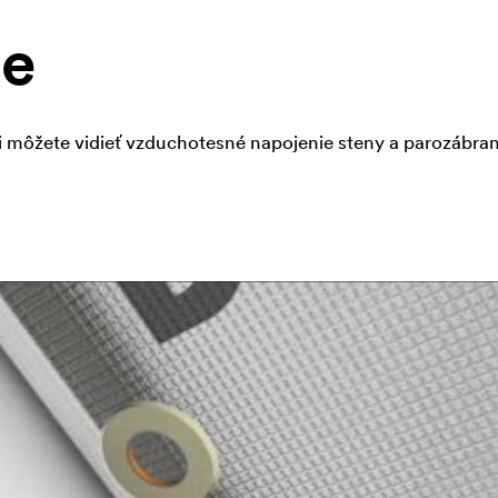
ie
i môžete vidieť vzduchotesné napojenie steny a parozábra