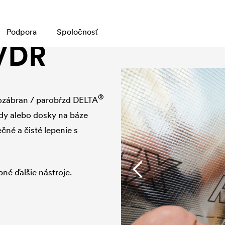
Podpora
Spoločnosť
 VDR
®
ozábran / parobŕzd
DELTA
dy alebo dosky na báze
čné a čisté lepenie s
né ďalšie nástroje.