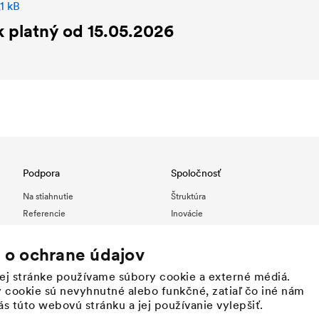
1 kB
 platný od 15.05.2026
Podpora
Spoločnosť
Na stiahnutie
Štruktúra
Referencie
Inovácie
Vyhľadávanie predajných miest -
Hodnoty
DÖRKEN Membranes
Udržateľnosť
 o ochrane údajov
Národné kontakty
História
ej stránke používame súbory cookie a externé médiá.
DÖRKEN ako zamestnávateľ
 cookie sú nevyhnutné alebo funkčné, zatiaľ čo iné nám
s túto webovú stránku a jej používanie vylepšiť.