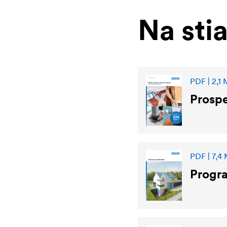
Na sti
PDF | 2,1
Prosp
PDF | 7,4
Progr