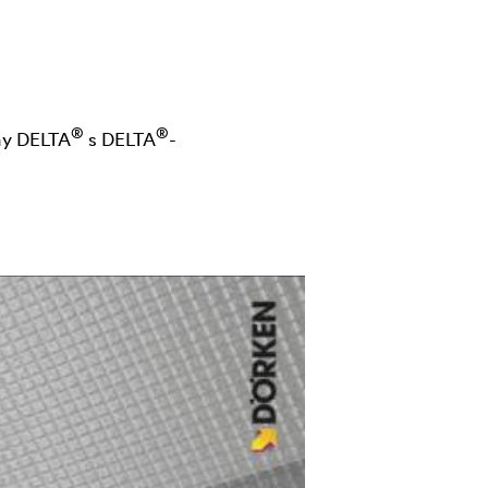
®
®
ny
DELTA
s
DELTA
-