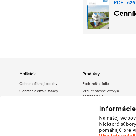
PDF | 626,
Cenník
Aplikácie
Produkty
Ochrana šikmej strechy
Podstrešné fólie
Ochrana a dizajn fasády
Vzduchotesné vrstvy a
parozábrany
Drenáž a ochrana plochej
strechy
Tesniaci program a strešné
Informácie
doplnky
Hydroizolácia a drenáž
Fasádne fólie pre fasády s
Na našej webov
Priemyselné aplikácie
otvorenými škárami
Niektoré súbory
Drenážne fólie
pomáhajú pre vá
Hydroakumulačné fólie
Viac informácií