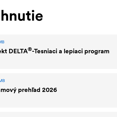
ahnutie
 MB
®
ekt
DELTA
-Tesniaci a lepiaci program
 MB
amový prehľad 2026