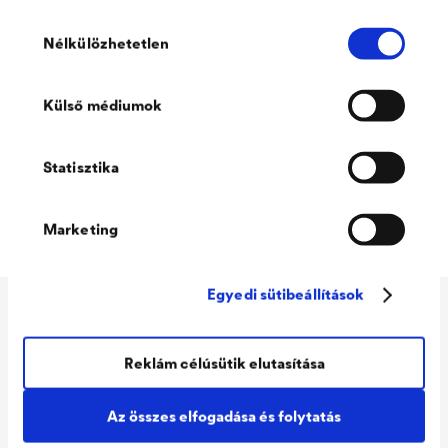
Hozzájárulás
Nélkülözhetetlen
kiválasztása
Külső médiumok
Statisztika
Marketing
Egyedi sütibeállítások
Műszaki adatok
Reklám célúsütik elutasítása
Felhasználás
+ 5 °C-tól (környezeti és
Az összes elfogadása és folytatás
felület hőmérséklet)