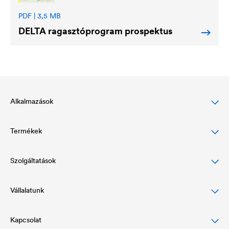
PDF | 3,5 MB
DELTA
ragasztóprogram prospektus
Alkalmazások
Termékek
Magastető-védelem
Homlokzatvédelem
Szolgáltatások
Alátétfóliák
Lapostető védelem & -vízelvezetés
Légzáró és párafékező fóliák
Vállalatunk
Letöltések
Vízszigetelés & vízelvezetés
Ragasztóprogram és kiegészítők
Referenciáink
Kapcsolat
Vállalati felépítés