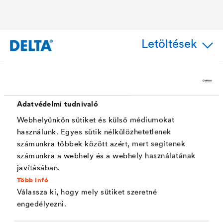
Letöltések
Alkalmazás
Adatvédelmi tudnivaló
Webhelyünkön sütiket és külső médiumokat
A következő animációs kisfilmben megtekinthető egy
használunk. Egyes sütik nélkülözhetetlenek
számunkra többek között azért, mert segítenek
®
DELTA
légzáró és párafékező fólia
számunkra a webhely és a webhely használatának
®
falcsatlakoztatásának kialakítása,
DELTA
-TIXX VDR-rel.
javításában.
I
Több infó
Válassza ki, hogy mely sütiket szeretné
engedélyezni.