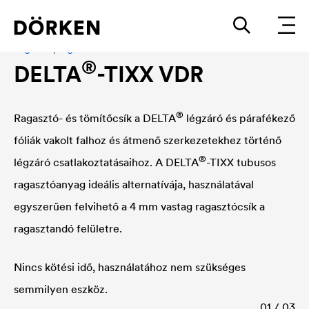
Ragasztóprogam
®
DELTA
-TIXX VDR
®
Ragasztó- és tömítőcsík a
DELTA
légzáró és párafékező
fóliák vakolt falhoz és átmenő szerkezetekhez történő
®
légzáró csatlakoztatásaihoz. A
DELTA
-TIXX tubusos
ragasztóanyag ideális alternatívája, használatával
egyszerűen felvihető a 4 mm vastag ragasztócsík a
ragasztandó felületre.
Nincs kötési idő, használatához nem szükséges
semmilyen eszköz.
01 / 03