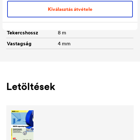
Kiválasztás átvétele
Működőképesség
-20 °C-tól +80 °C-ig
Tekercsszélesség
12 mm
Tekercshossz
8 m
Vastagság
4 mm
Letöltések