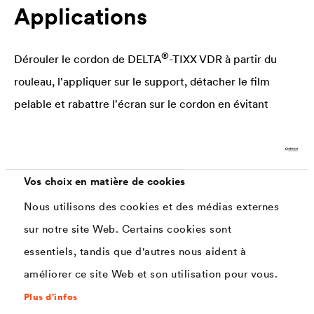
Applications
®
Dérouler le cordon de
DELTA
-TIXX VDR à partir du
rouleau, l'appliquer sur le support, détacher le film
pelable et rabattre l'écran sur le cordon en évitant
tensions et plis.
Une fixation mécanique complémentaire n'est pas
nécessaire.
Vos choix en matière de cookies
Certains supports poreux, friables ou pas suffisamment
Nous utilisons des cookies et des médias externes
porteurs doivent être préparés avant collage du cordon
sur notre site Web. Certains cookies sont
®
adhésif avec le primaire d'imprégnation
DELTA
-HF
essentiels, tandis que d'autres nous aident à
PRIMER.
améliorer ce site Web et son utilisation pour vous.
L'adhérence sur le support augmente dans le temps et
Plus d'infos
dépend de différents paramètres tels que les conditions