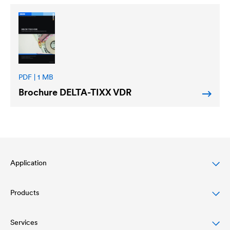
PDF | 1 MB
Brochure
DELTA
-TIXX VDR
Application
Products
Protection des toitures en pente
Protection des façades ventilées
Services
Écrans de sous-toiture