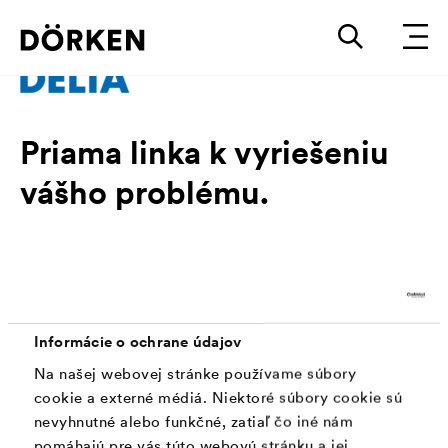
Priama linka k vyriešeniu
vášho problému.
Máte stavebno-technický problém, otázky
týkajúce sa produktu alebo aplikácie?
Potrebujete informácie o cene alebo chcete
vedieť, kedy vám dorazí dodávka? Využite našu
Informácie o ochrane údajov
odbornosť a naše služby: Spojte sa so svojím
Na našej webovej stránke používame súbory
cookie a externé médiá. Niektoré súbory cookie sú
kontaktom v spoločnosti DÖRKEN Membranes.
nevyhnutné alebo funkčné, zatiaľ čo iné nám
Sme radi, že sa nám ozvali!
pomáhajú pre vás túto webovú stránku a jej