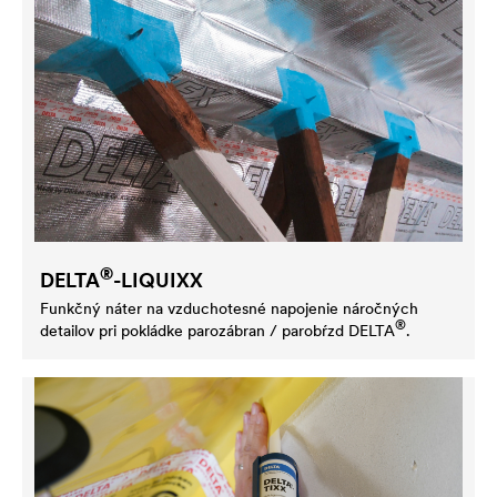
®
DELTA
-LIQUIXX
Funkčný náter na vzduchotesné napojenie náročných
®
detailov pri pokládke parozábran / parobŕzd
DELTA
.