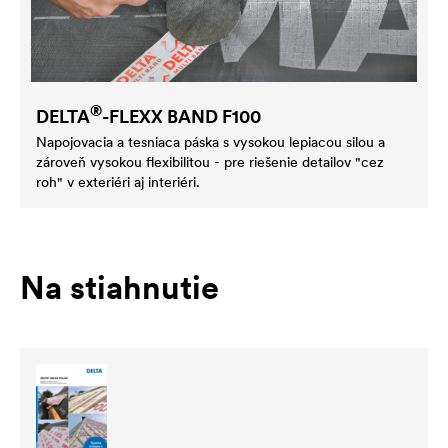
®
DELTA
-FLEXX BAND F100
Napojovacia a tesniaca páska s vysokou lepiacou silou a
zároveň vysokou flexibilitou - pre riešenie detailov "cez
roh" v exteriéri aj interiéri.
Na stiahnutie