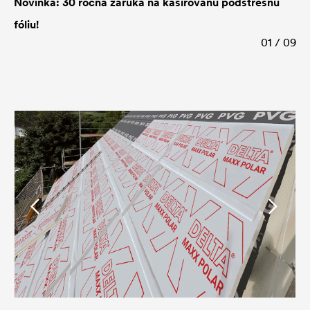
Novinka: 30 ročná záruka na kašírovanú podstrešnú
fóliu!
01 / 09