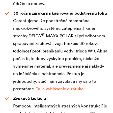
údržbu a opravy.
30 ročná záruka na kašírovanú podstrešnú fóliu
Garantujeme, že podstrešná membrána
nadkrokvového systému zateplenia šikmej
®
strechy
DELTA
-MAXX POLAR si pri odbornom
spracovaní zachová svoju funkciu 30 rokov.
(odolnosť proti prenikaniu vody: trieda W1). Ak sa
počas tejto doby vyskytne problém, nielenže
vymeníme materiál, ale prevezmeme aj náklady
na inštaláciu a odstránenie. Postup je
jednoduchý: stačí nám zavolať a my sa o to
postaráme.
Tu je vyhlásenie o záruke.
Zvuková izolácia
Pomocou inteligentných strešných konštrukcií je