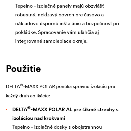
Tepelno - izolačné panely majú obzvlášť
robustný, nekĺzavý povrch pre časovo a
nákladovo úspornú inštaláciu a bezpečnosť pri
pokládke. Spracovanie vám uľahčia aj
integrované samolepiace okraje.
Použitie
®
DELTA
-MAXX POLAR ponúka správnu izoláciu pre
každý druh aplikácie:
®
DELTA
-MAXX POLAR AL pre šikmé strechy s
izoláciou nad krokvami
Tepelno - izolačné dosky s obojstrannou