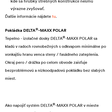
kde sa hrúbky strešných konštrukcií nesmú
výrazne zvyšovať.
Ďalšie informácie nájdete
tu
.
®
Pokládka
DELTA
-MAXX POLAR
®
Tepelno - izolačné dosky
DELTA
-MAXX POLAR sa
kladú v radoch rovnobežných s odkvapom minimálne po
vonkajšiu hranu venca steny / fasádneho zateplenia.
Okraj pero / drážka po celom obvode zaisťuje
bezproblémovú a nízkoodpadovú pokládku bez slabých
miest.
®
Ako napojiť systém
DELTA
-MAXX POLAR v mieste