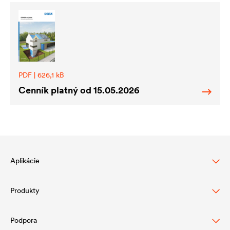
PDF | 626,1 kB
Cenník platný od 15.05.2026
Aplikácie
Produkty
Ochrana šikmej strechy
Ochrana a dizajn fasády
Podpora
Podstrešné fólie