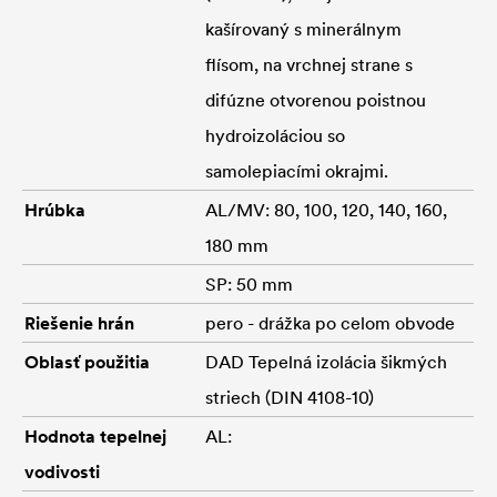
kašírovaný s minerálnym
flísom, na vrchnej strane s
difúzne otvorenou poistnou
hydroizoláciou so
samolepiacími okrajmi.
Hrúbka
AL/MV: 80, 100, 120, 140, 160,
180 mm
SP: 50 mm
Riešenie hrán
pero - drážka po celom obvode
Oblasť použitia
DAD Tepelná izolácia šikmých
striech (DIN 4108-10)
Hodnota tepelnej
AL:
vodivosti