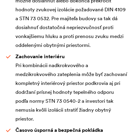
možné dosiahnuť alebo dokonca prekročiť
hodnoty zvukovej izolácie požadované DIN 4109
a STN 73 0532. Pre majiteľa budovy sa tak dá
dosiahnuť dostatočná nepriezvučnosť proti
vonkajšiemu hluku a proti prenosu zvuku medzi
oddelenými obytnými priestormi.
Zachovanie interiéru
Pri kombinácii nadkrokvového a
medzikrokvového zateplenia môže byť zachovaní
kompletný interiérový priestor podkrovia aj pri
dodržaní prísnej hodnoty tepelného odporu
podľa normy STN 73 0540-2 a investori tak
nemusia kvôli izolácii stratiť žiadny obytný
priestor.
Časovo úsporná a bezpečná pokládka