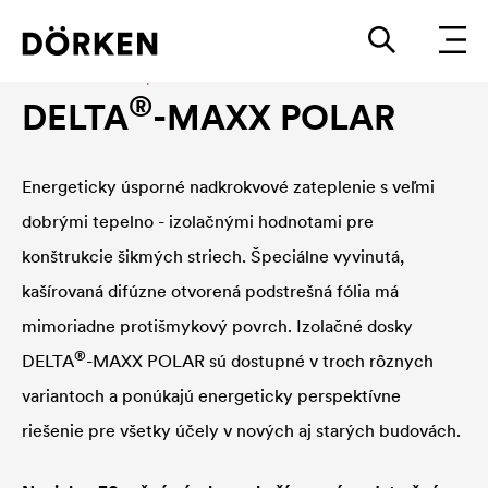
Nadkrokvové zateplenie
®
DELTA
-MAXX POLAR
Energeticky úsporné nadkrokvové zateplenie s veľmi
dobrými tepelno - izolačnými hodnotami pre
konštrukcie šikmých striech. Špeciálne vyvinutá,
kašírovaná difúzne otvorená podstrešná fólia má
mimoriadne protišmykový povrch. Izolačné dosky
®
DELTA
-MAXX POLAR sú dostupné v troch rôznych
variantoch a ponúkajú energeticky perspektívne
riešenie pre všetky účely v nových aj starých budovách.