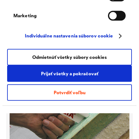
Marketing
Individuálne nastavenia súborov cookie
®
DELTA
-MAXX POLAR napojovací pás
Vodotesný a celoplošné samolepiaci pás pre bezpečné
vytváranie spojov a prestupov.
Odmietnúť všetky súbory cookies
Prijať všetky a pokračovať
Potvrdiť voľbu