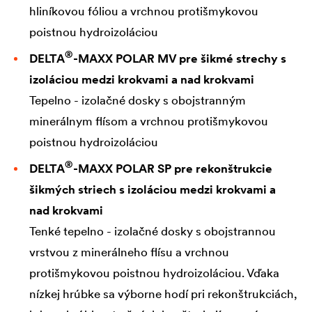
hliníkovou fóliou a vrchnou protišmykovou
poistnou hydroizoláciou
®
DELTA
-MAXX POLAR MV pre šikmé strechy s
izoláciou medzi krokvami a nad krokvami
Tepelno - izolačné dosky s obojstranným
minerálnym flísom a vrchnou protišmykovou
poistnou hydroizoláciou
®
DELTA
-MAXX POLAR SP pre rekonštrukcie
šikmých striech s izoláciou medzi krokvami a
nad krokvami
Tenké tepelno - izolačné dosky s obojstrannou
vrstvou z minerálneho flísu a vrchnou
protišmykovou poistnou hydroizoláciou. Vďaka
nízkej hrúbke sa výborne hodí pri rekonštrukciách,