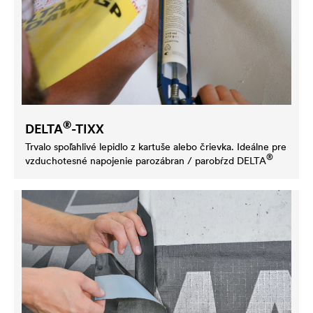
®
DELTA
-TIXX
Trvalo spoľahlivé lepidlo z kartuše alebo črievka. Ideálne pre
®
vzduchotesné napojenie parozábran / parobŕzd
DELTA