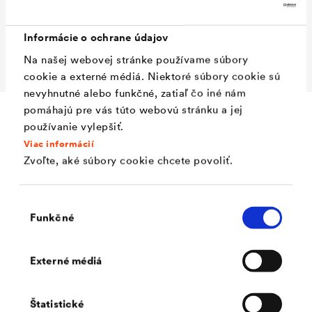
drážka 2 cm
SP: 2,40 x 1,24 m, pero /
Informácie o ochrane údajov
drážka 1 cm
Na našej webovej stránke používame súbory
cookie a externé médiá. Niektoré súbory cookie sú
nevyhnutné alebo funkčné, zatiaľ čo iné nám
pomáhajú pre vás túto webovú stránku a jej
používanie vylepšiť.
Doplnky
Viac informácií
Zvoľte, aké súbory cookie chcete povoliť.
Výber
Funkčné
súhlasu
Externé médiá
Štatistické