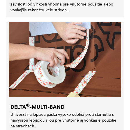
závislosti od vlhkosti vhodná pre vnútorné použitie alebo
vonkajšie rekonštrukcie striech.
®
DELTA
-MULTI-BAND
Univerzálna lepiaca páska vysoko odolná proti starnutiu s
najvyššou lepiacou silou pre vnútorné aj vonkajšie použitie
na strechách.