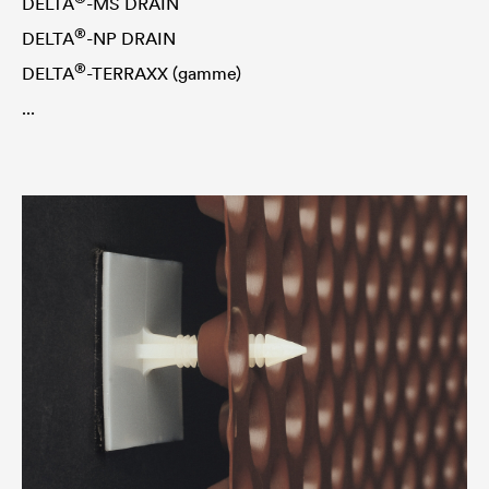
DELTA
-MS DRAIN
®
DELTA
-NP DRAIN
®
DELTA
-TERRAXX (gamme)
...