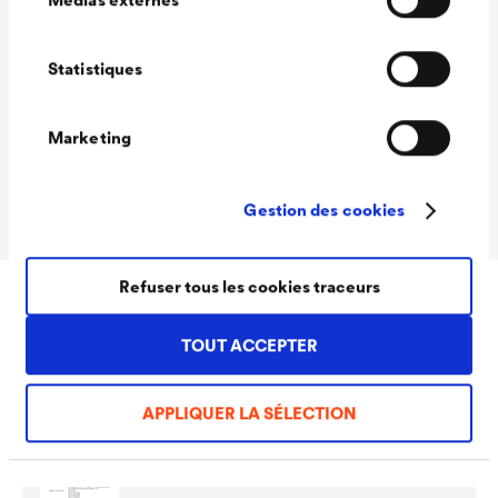
Longueur de la
40 mm
autoriser.
pointe
Statistiques
Surface de collage
40 mm x 40 mm
Certification
Cité dans le DTA du CSTB
Marketing
n°5.2/20-2693_V1
Conditionnement
Carton de 100 pièces
Gestion des cookies
Refuser tous les cookies traceurs
Téléchargements
TOUT ACCEPTER
APPLIQUER LA SÉLECTION