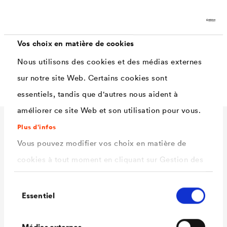
poser les nappes verticalement en utilisant un seul lé sur
toute la hauteur. Dans ce cas, il conviendra de respecter
®
les hauteurs maximales admissibles des nappes (
DELTA
Vos choix en matière de cookies
®
®
-MS : 9m,
DELTA
-MS DRAIN : 10 m,
DELTA
-TERRAXX
Nous utilisons des cookies et des médias externes
®
LIGHT : 7 m et
DELTA
-TERRAXX : 9 m).
sur notre site Web. Certains cookies sont
essentiels, tandis que d'autres nous aident à
améliorer ce site Web et son utilisation pour vous.
Plus d'infos
Caractéristiques
Vous pouvez modifier vos choix en matière de
techniques
cookies à tout moment en cliquant sur Gestion des
cookies. Vous trouverez de plus amples
Sélection
informations dans notre
politique de confidentialité
Essentiel
Matériau
Polyamide, partie adhésive en
du
.
consentement
ici
caoutchouc butyle
Sélectionnez les cookies que vous souhaitez
Médias externes