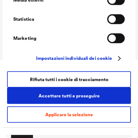
Materiale
Poliammide, supporto adesivo
in gomma butilica
Statistica
Quantità richiesta
ca. 3 pezzi/m di
sovrapposizione
Marketing
Packaging
100 pezzi/Confezione
Impostazioni individuali dei cookie
Rifiuta tutti i cookie di tracciamento
Downloads
Accettare tutti e proseguire
Applicare la selezione