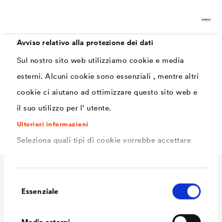
®
DELTA
viene incollato sulla superficie resistente alla
pressione e vengono infilzati uno dopo l'altro. La
struttura scanalata del chiodo adesivo garantisce una
Avviso relativo alla protezione dei dati
presa sicura.
Sul nostro sito web utilizziamo cookie e media
esterni. Alcuni cookie sono essenziali , mentre altri
®
Inoltre, il
DELTA
-HAFTNAGEL (chiodo adesivo) viene
cookie ci aiutano ad ottimizzare questo sito web e
utilizzato anche per fissare il foglio con fossette a
il suo utilizzo per l’ utente.
connessioni come ad esempio i pozzi di luce.
Ulteriori informazioni
Seleziona quali tipi di cookie vorrebbe accettare
Dati Tecnici
Selezione
Essenziale
del
consenso
Media esterni