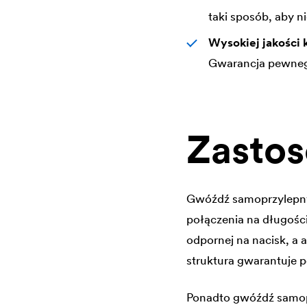
taki sposób, aby n
Wysokiej jakości 
Gwarancja pewnego
Zasto
Gwóźdź samoprzylep
połączenia na długoś
odpornej na nacisk, a 
struktura gwarantuje
Ponadto gwóźdź samo