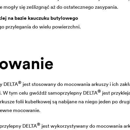
ie mogły się ześlizgnąć aż do ostatecznego zasypania.
klej na bazie kauczuku butylowego
 przylegania do wielu powierzchni.
sowanie
®
ny
DELTA
jest stosowany do mocowania arkuszy i ich zak
®
ci. W tym celu gwóźdź samoprzylepny
DELTA
jest przykle
arkusze folii kubełkowej są nabijane na niego jeden po d
 pewne mocowanie.
®
przylepny
DELTA
jest wykorzystywany do mocowania ark