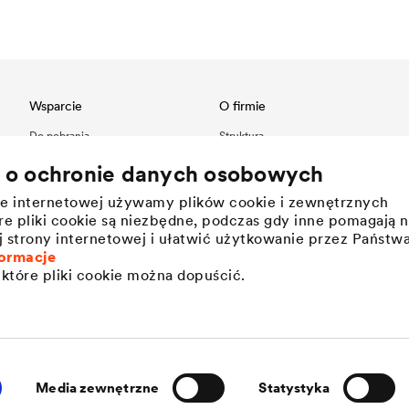
Wsparcie
O firmie
Do pobrania
Struktura
Referencje
Innowacje
a o ochronie danych osobowych
International contact
Wartości
nie internetowej używamy plików cookie i zewnętrznych
Historia
e pliki cookie są niezbędne, podczas gdy inne pomagają 
Zrównoważony rozwój
j strony internetowej i ułatwić użytkowanie przez Państw
Pracodawca DÖRKEN
ormacje
które pliki cookie można dopuścić.
Media zewnętrzne
Statystyka