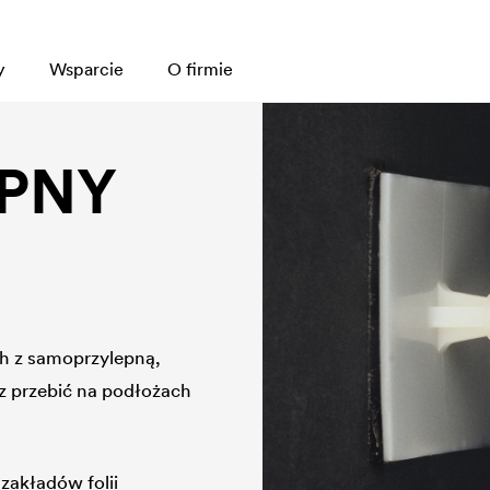
y
Wsparcie
O firmie
PNY
h z samoprzylepną,
 przebić na podłożach
akładów folii