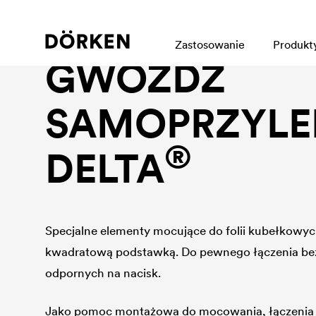
Akcesoria do ochrony ścian fundamentowych
Zastosowanie
Produkt
GWÓŹDŹ
SAMOPRZYLE
®
DELTA
Specjalne elementy mocujące do folii kubełkowyc
kwadratową podstawką. Do pewnego łączenia bez
odpornych na nacisk.
Jako pomoc montażowa do mocowania, łączenia z