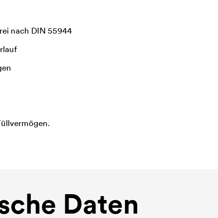
frei nach DIN 55944
rlauf
gen
Füllvermögen.
sche Daten