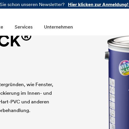
Sie schon unseren Newsletter?
Hier klicken zur Anmeldung!
te
Services
Unternehmen
®
CK
ergründen, wie Fenster,
ackierung im Innen- und
 Hart-PVC und anderen
orbehandlung.