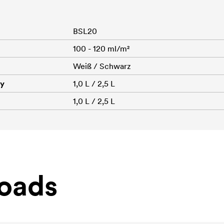
BSL20
100 - 120 ml/m²
Weiß / Schwarz
dy
1,0 L / 2,5 L
1,0 L / 2,5 L
oads