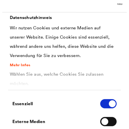
Datenschutzhinweis
Wir nutzen Cookies und externe Medien auf
unserer Website. Einige Cookies sind essenziell,
PDF | 159,9 kB
während andere uns helfen, diese Website und die
®
Sicherheitsdatenblatt
CWS WERTLACK
Verwendung für Sie zu verbessern.
Satine (DE-BE)
Mehr Infos
Wählen Sie aus, welche Cookies Sie zulassen
möchten.
Einwilligungsauswahl
Essenziell
PDF | 154,5 kB
Externe Medien
®
Sicherheitsdatenblatt
CWS WERTLACK