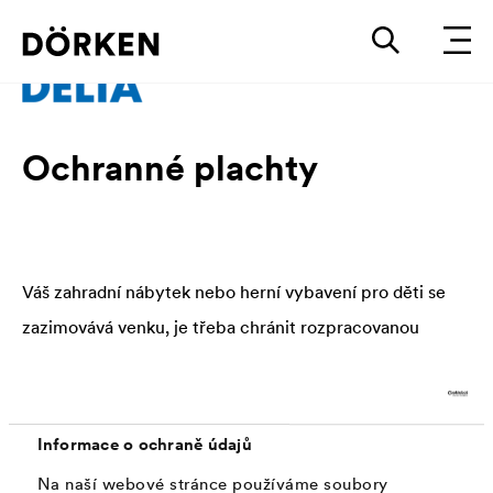
Ochranné plachty
Váš zahradní nábytek nebo herní vybavení pro děti se
zazimovává venku, je třeba chránit rozpracovanou
střechu před povětrností a nebo je třeba celý objekt
kompletně chránit plachou na lešení? Správné plachty
a zakrytí zabezpečují ochranu a chrání vám tak
Informace o ochraně údajů
hodnoty – a to dlouhodobě.
Na naší webové stránce používáme soubory