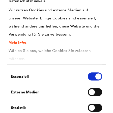
Datenschutzhinweis
Starke Plane für alle Steildachsanierungen oder -neubauten
zum Schutz des ungedeckten Dachstuhls vor
Wir nutzen Cookies und externe Medien auf
Witterungseinflüssen.
unserer Website. Einige Cookies sind essenziell,
während andere uns helfen, diese Website und die
Verwendung für Sie zu verbessern.
Mehr Infos
Wählen Sie aus, welche Cookies Sie zulassen
möchten.
Einwilligungsauswahl
Essenziell
Externe Medien
®
DELTA
-PLAN 1000 PLUS
Universelle Schutz- und Abdeckplane für Einsatzgebiete
mit hoher mechanischer Beanspruchung. Gitterverstärkt
Statistik
mit einer Reißkraft von ca. 450 N/5 cm.