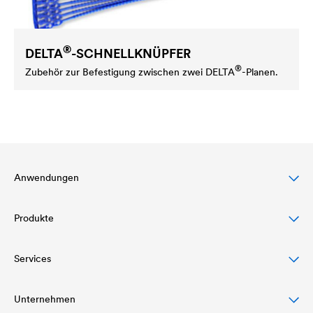
®
DELTA
-SCHNELLKNÜPFER
®
Zubehör zur Befestigung zwischen zwei
DELTA
-Planen.
Anwendungen
Produkte
Steildachschutz
Fassadenschutz & -gestaltung
Services
Dachbahnen
Flachdachschutz & -drainage
Luft- und Dampfsperren
Unternehmen
Download