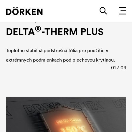
Podstrešná fólia, Fólia na debnenie
®
DELTA
-THERM PLUS
Teplotne stabilná podstrešná fólia pre použitie v
extrémnych podmienkach pod plechovou krytinou.
01 / 04