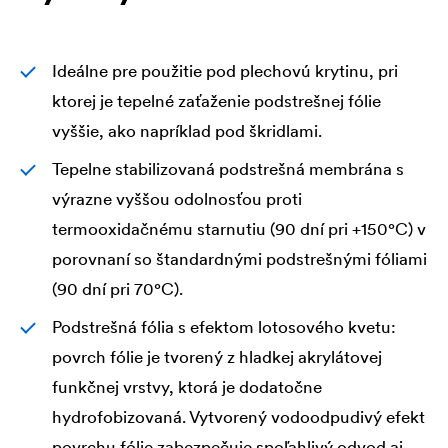
Ideálne pre použitie pod plechovú krytinu, pri
ktorej je tepelné zaťaženie podstrešnej fólie
vyššie, ako napríklad pod škridlami.
Tepelne stabilizovaná podstrešná membrána s
výrazne vyššou odolnosťou proti
termooxidačnému starnutiu (90 dní pri +150°C) v
porovnaní so štandardnými podstrešnými fóliami
(90 dní pri 70°C).
Podstrešná fólia s efektom lotosového kvetu:
povrch fólie je tvorený z hladkej akrylátovej
funkčnej vrstvy, ktorá je dodatočne
hydrofobizovaná. Vytvorený vodoodpudivý efekt
povrchu fólie zabezpečuje spoľahlivý odvod aj