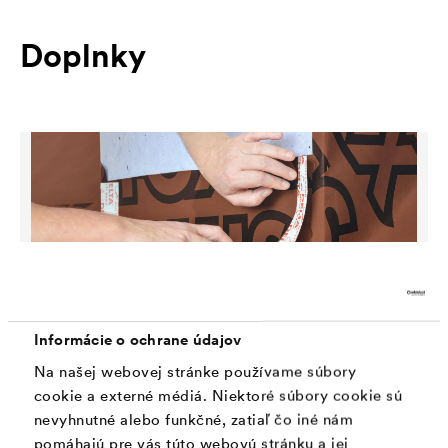
Doplnky
Informácie o ochrane údajov
Na našej webovej stránke používame súbory
cookie a externé médiá. Niektoré súbory cookie sú
nevyhnutné alebo funkčné, zatiaľ čo iné nám
®
DELTA
-MULTI-BAND
pomáhajú pre vás túto webovú stránku a jej