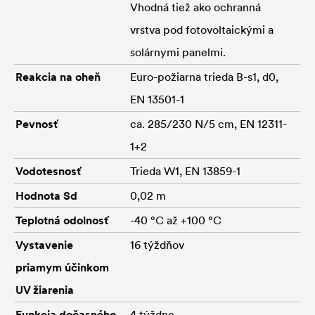
Vhodná tiež ako ochranná
vrstva pod fotovoltaickými a
solárnymi panelmi.
Reakcia na oheň
Euro-požiarna trieda B-s1, d0,
EN 13501-1
Pevnosť
ca. 285/230 N/5 cm, EN 12311-
1+2
Vodotesnosť
Trieda W1, EN 13859-1
Hodnota Sd
0,02 m
Teplotná odolnosť
-40 °C až +100 °C
Vystavenie
16 týždňov
priamym účinkom
UV žiarenia
Funkcia dočasného
4 týždne