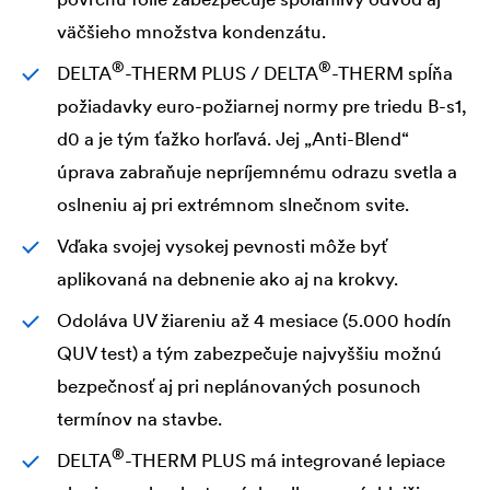
väčšieho množstva kondenzátu.
®
®
DELTA
-THERM PLUS /
DELTA
-THERM spĺňa
požiadavky euro-požiarnej normy pre triedu B-s1,
d0 a je tým ťažko horľavá. Jej „Anti-Blend“
úprava zabraňuje nepríjemnému odrazu svetla a
oslneniu aj pri extrémnom slnečnom svite.
Vďaka svojej vysokej pevnosti môže byť
aplikovaná na debnenie ako aj na krokvy.
Odoláva UV žiareniu až 4 mesiace (5.000 hodín
QUV test) a tým zabezpečuje najvyššiu možnú
bezpečnosť aj pri neplánovaných posunoch
termínov na stavbe.
®
DELTA
-THERM PLUS má integrované lepiace