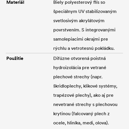
Materiál
Biely polyesterový flís so
špeciálnym UV stabilizovaným
svetlosivým akrylátovým
povrstvením. S integrovanými
samolepiacimi okrajmi pre
rýchlu a vetrotesnú pokládku.
Použitie
Difúzne otvorená poistná
hydroizolácia pre vetrané
plechové strechy (napr.
škridloplechy, klikové systémy,
trapézové plechy), ako aj pre
nevetrané strechy s plechovou
krytinou (falcovaný plech z
ocele, hliníka, medi, olova).