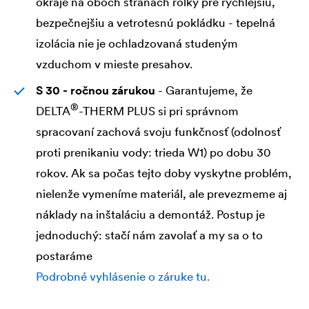
okraje na oboch stranách rolky pre rýchlejšiu,
bezpečnejšiu a vetrotesnú pokládku - tepelná
izolácia nie je ochladzovaná studeným
vzduchom v mieste presahov.
S 30 - ročnou zárukou
- Garantujeme, že
®
DELTA
-THERM PLUS si pri správnom
spracovaní zachová svoju funkčnosť (odolnosť
proti prenikaniu vody: trieda W1) po dobu 30
rokov. Ak sa počas tejto doby vyskytne problém,
nielenže vymeníme materiál, ale prevezmeme aj
náklady na inštaláciu a demontáž. Postup je
jednoduchý: stačí nám zavolať a my sa o to
postaráme
Podrobné vyhlásenie o záruke tu.