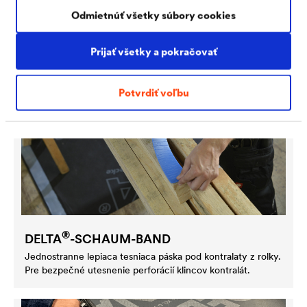
zlepšená priľnavosťou za studena.
Odmietnúť všetky súbory cookies
Prijať všetky a pokračovať
Potvrdiť voľbu
®
DELTA
-SCHAUM-BAND
Jednostranne lepiaca tesniaca páska pod kontralaty z rolky.
Pre bezpečné utesnenie perforácií klincov kontralát.