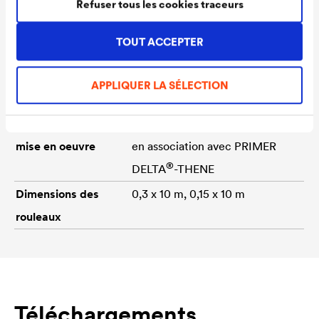
et adhésive en caoutchouc
Refuser tous les cookies traceurs
bitumineux
TOUT ACCEPTER
Épaisseur
env. 1,5 mm
Température de
-30 °C à +80 °C
APPLIQUER LA SÉLECTION
fonctionnement
Température de
+5 °C à +30 °C. Jusqu'à -5 °C
mise en oeuvre
en association avec PRIMER
®
DELTA
-THENE
Dimensions des
0,3 x 10 m, 0,15 x 10 m
rouleaux
Téléchargements