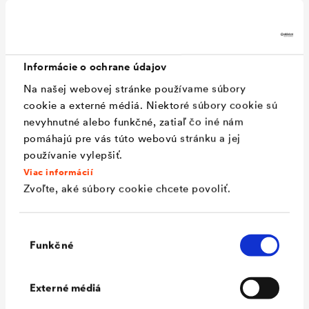
Materiál
Samolepiaca hydroizolácia
Informácie o ochrane údajov
zložená z kombinácie krížom
Na našej webovej stránke používame súbory
laminovanej špeciálnej fólie z
cookie a externé médiá. Niektoré súbory cookie sú
HDPE a lepiacej vrstvy z
nevyhnutné alebo funkčné, zatiaľ čo iné nám
bitumenkaučuku.
pomáhajú pre vás túto webovú stránku a jej
používanie vylepšiť.
Hrúbka
ca. 1,5 mm
Viac informácií
Teplotná odolnosť
-30 °C až +80 °C
Zvoľte, aké súbory cookie chcete povoliť.
Spracovanie
sklade) +5 °C až +30 °C
(vzduch aj podklad) do -5 °C s
Výber
Funkčné
súhlasu
použitím penetračného náteru
®
DELTA
-THENE-
Externé médiá
PENETRAČNÝ NÁTER -5°C