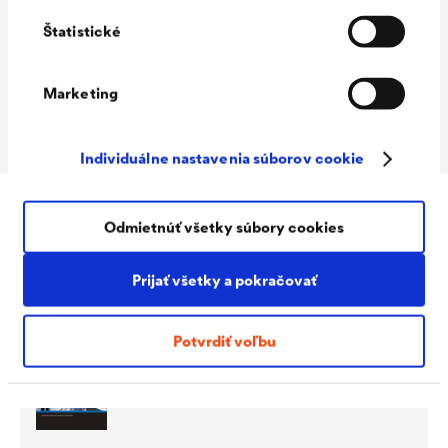
Rozmer
0,3 x 10 m, 0,5 x 10 m
Štatistické
Likvidácia
EWC Code 1 703 02 asflat, bez
dechtu
Marketing
Obal
recyklovateľný
Individuálne nastavenia súborov cookie
Odmietnúť všetky súbory cookies
Na stiahnutie
Prijať všetky a pokračovať
Potvrdiť voľbu