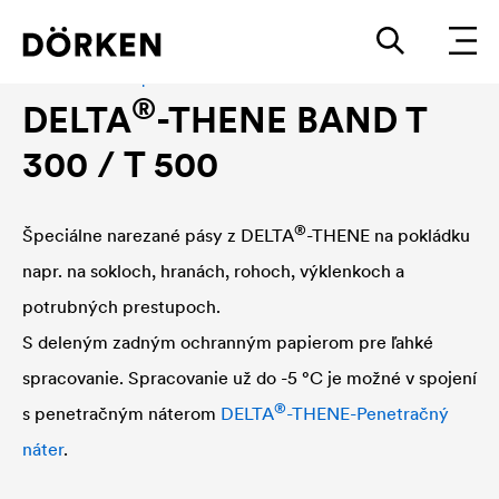
®
DELTA
-THENE príslušenstvo
®
DELTA
-THENE BAND T
300 / T 500
®
Špeciálne narezané pásy z
DELTA
-THENE na pokládku
napr. na sokloch, hranách, rohoch, výklenkoch a
potrubných prestupoch.
S deleným zadným ochranným papierom pre ľahké
spracovanie. Spracovanie už do -5 °C je možné v spojení
®
s penetračným náterom
DELTA
-THENE-Penetračný
náter
.