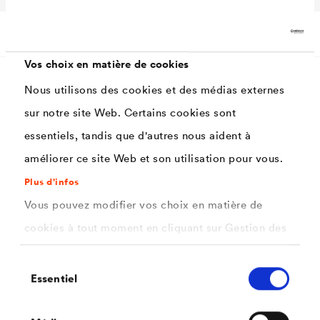
Données techniques
Vos choix en matière de cookies
Nous utilisons des cookies et des médias externes
Avantages
sur notre site Web. Certains cookies sont
essentiels, tandis que d'autres nous aident à
Très haut pouvoir collant et couvrant
améliorer ce site Web et son utilisation pour vous.
Permet une pose sûre, efficace et durable : limite
Plus d'infos
fortement le risque de fuite d'eau, d'air ou de gaz
Vous pouvez modifier vos choix en matière de
radon.
cookies à tout moment en cliquant sur Gestion des
cookies. Vous trouverez de plus amples
Sélection
informations dans notre
Application
politique de confidentialité
Essentiel
du
.
consentement
ici