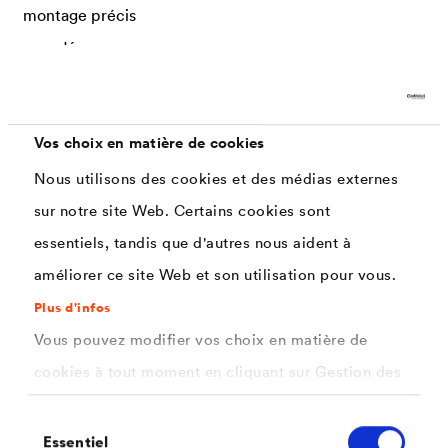
montage précis
sans découpe.
Vos choix en matière de cookies
Exigences
Nous utilisons des cookies et des médias externes
sur notre site Web. Certains cookies sont
Protection élevée contre la corrosion (1 440 h SST
essentiels, tandis que d'autres nous aident à
selon la norme DIN EN ISO 9227)
améliorer ce site Web et son utilisation pour vous.
Possibilité d'amélioration après assemblage
Plus d'infos
Prévention de la corrosion de contact
Vous pouvez modifier vos choix en matière de
Prévention de la fragilisation par l'hydrogène
cookies à tout moment en cliquant sur Gestion des
cookies. Vous trouverez de plus amples
Conductivité électrique
Sélection
informations dans notre
politique de confidentialité
Essentiel
du