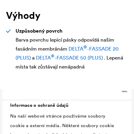
Výhody
Uzpůsobený povrch
Barva povrchu lepicí pásky odpovídá našim
®
fasádním membránám
DELTA
-FASSADE 20
®
(PLUS)
a
DELTA
-FASSADE 50 (PLUS)
. Lepená
místa tak zůstávají nenápadná
Technické údaje
Informace o ochraně údajů
Na naší webové stránce používáme soubory
cookie a externí média. Některé soubory cookie
Materiál
lepicí hmota na bázi čistého