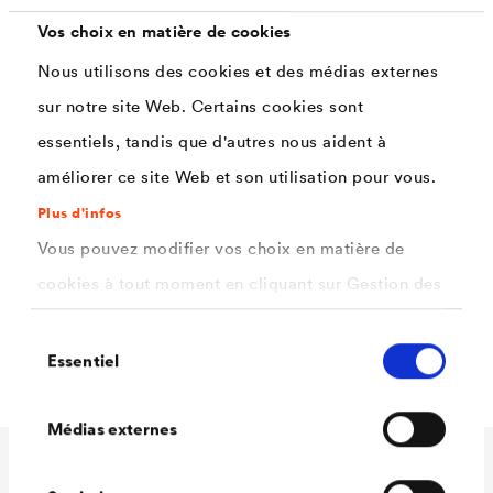
Bois raboté.
Vos choix en matière de cookies
Panneaux de bois rigides tels que panneaux de
Nous utilisons des cookies et des médias externes
particules ou OSB.
sur notre site Web. Certains cookies sont
Matière plastique rigide.
essentiels, tandis que d'autres nous aident à
Métal.
améliorer ce site Web et son utilisation pour vous.
Les supports poreux ou absorbants (tels que panneaux
Plus d'infos
en fibres de bois) doivent être préparés avant collage
Vous pouvez modifier vos choix en matière de
®
avec un produit d'imprégnation (par exemple
DELTA
-
cookies à tout moment en cliquant sur Gestion des
HF PRIMER
) de manière à obtenir une surface de
cookies. Vous trouverez de plus amples
Sélection
collage homogène et ainsi une excellente adhérence.
informations dans notre
politique de confidentialité
Essentiel
du
.
consentement
ici
Sélectionnez les cookies que vous souhaitez
Médias externes
autoriser.
Caractéristiques