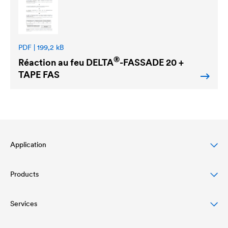
PDF | 199,2 kB
®
Réaction au feu
DELTA
-FASSADE 20 +
TAPE FAS
Application
Products
Protection des toitures en pente
Protection des façades ventilées
Services
Écrans de sous-toiture