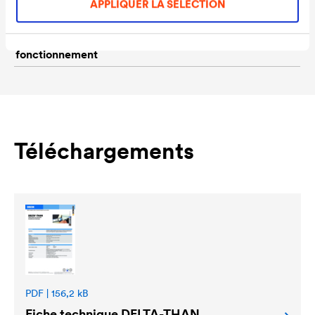
APPLIQUER LA SÉLECTION
mise en oeuvre
tempéré préalable.
Température de
-30 °C à +80 °C
fonctionnement
Téléchargements
PDF | 156,2 kB
Fiche technique
DELTA
-THAN