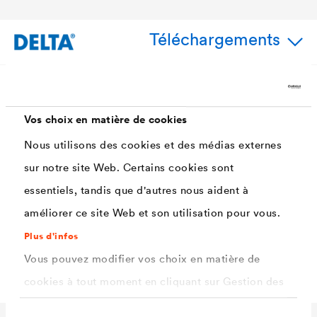
Téléchargements
Applications
Vos choix en matière de cookies
Nous utilisons des cookies et des médias externes
®
DELTA
-THAN peut être utilisé pour coller et raccorder
sur notre site Web. Certains cookies sont
®
tous les écrans de sous-toiture et pare-pluie
DELTA
au
essentiels, tandis que d'autres nous aident à
niveau des recouvrements et aux abouts de lés.
améliorer ce site Web et son utilisation pour vous.
Plus d'infos
Sur supports minéraux et sur bois.
Vous pouvez modifier vos choix en matière de
cookies à tout moment en cliquant sur Gestion des
cookies. Vous trouverez de plus amples
Sélection