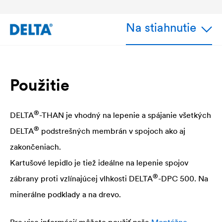
Na stiahnutie
Použitie
®
DELTA
-THAN je vhodný na lepenie a spájanie všetkých
®
DELTA
podstrešných membrán v spojoch ako aj
zakončeniach.
Kartušové lepidlo je tiež ideálne na lepenie spojov
®
zábrany proti vzlínajúcej vlhkosti
DELTA
-DPC 500. Na
minerálne podklady a na drevo.
Pre viac informácií môžete použiť naše
Montážne