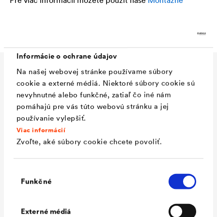
upozorneni
a.
Informácie o ochrane údajov
Na našej webovej stránke používame súbory
Technické údaje
cookie a externé médiá. Niektoré súbory cookie sú
nevyhnutné alebo funkčné, zatiaľ čo iné nám
pomáhajú pre vás túto webovú stránku a jej
používanie vylepšiť.
Materiál
Trvalé pružné kartušové lepidlo
Viac informácií
zo špeciálneho kaučuku
Zvoľte, aké súbory cookie chcete povoliť.
Spracovanie
Otvorené: 30 Min. od +5 °C
(odporúčané
teploty okolia a stvebného
Výber
Funkčné
temperované
prvku
súhlasu
skladovanie)
Externé médiá
Teplotná odolnosť
-30 °C až +80 °C