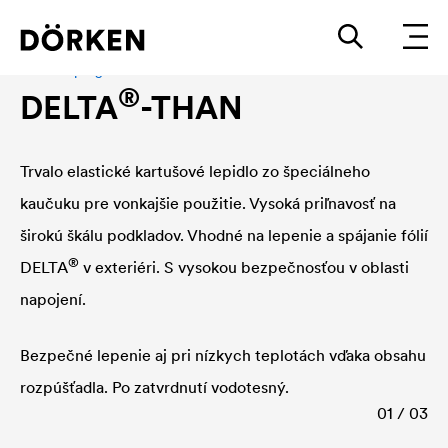
Tesniaci program
®
DELTA
-THAN
Trvalo elastické kartušové lepidlo zo špeciálneho
kaučuku pre vonkajšie použitie. Vysoká priľnavosť na
širokú škálu podkladov. Vhodné na lepenie a spájanie fólií
®
DELTA
v exteriéri. S vysokou bezpečnosťou v oblasti
napojení.
Bezpečné lepenie aj pri nízkych teplotách vďaka obsahu
rozpúšťadla. Po zatvrdnutí vodotesný.
01 / 03