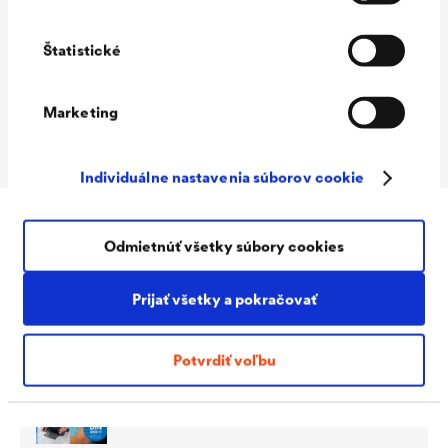
Výdatnosť
ca. 7 bm/ kartuša, ca. 14 bm/
Štatistické
"črievko"
Množstvo
310 ml/ kartuša, 600 ml/
Marketing
črievko
Individuálne nastavenia súborov cookie
Odmietnúť všetky súbory cookies
Na stiahnutie
Prijať všetky a pokračovať
Potvrdiť voľbu