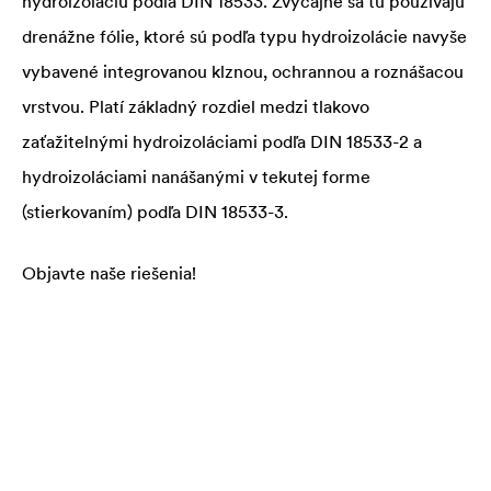
hydroizoláciu podľa DIN 18533. Zvyčajne sa tu používajú
drenážne fólie, ktoré sú podľa typu hydroizolácie navyše
vybavené integrovanou klznou, ochrannou a roznášacou
vrstvou. Platí základný rozdiel medzi tlakovo
zaťažitelnými hydroizoláciami podľa DIN 18533-2 a
hydroizoláciami nanášanými v tekutej forme
(stierkovaním) podľa DIN 18533-3.
Objavte naše riešenia!