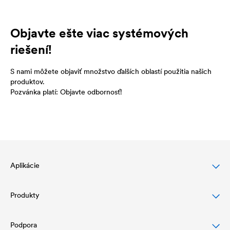
Objavte ešte viac systémových
riešení!
S nami môžete objaviť množstvo ďalších oblastí použitia našich
produktov.
Pozvánka platí: Objavte odbornosť!
Aplikácie
Produkty
Ochrana šikmej strechy
Ochrana a dizajn fasády
Podpora
Podstrešné fólie