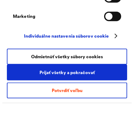
Tieto drenážne fólie zvyčajne pozostávajú z troch
vrstiev: geotextílie ako filtračnej vrstvy, nopovej fólie
Marketing
ako vsakovacej vrstvy a robustnej klznej fólie na hladkej
zadnej strane nopovej fólie.
Individuálne nastavenia súborov cookie
Filtračná textília bráni vyplaveniu jemných zložiek z
pôdy do nopovej štruktúry fólie a tým upchatiu
Odmietnúť všetky súbory cookies
drenážnej vrstvy. Vsakovacia vrstva tak zostane bez kalu
Prijať všetky a pokračovať
a dlhodobo spoľahlivo odvádza vodu.
Potvrdiť voľbu
Použitie drenážnej fólie je preto obzvlášť účinným
opatrením na ochranu budovy pred vlhkosťou.