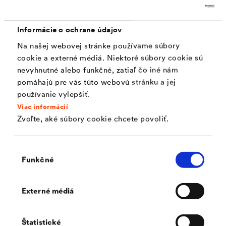
Rozhodujúci je typ hydroizolácie
Informácie o ochrane údajov
Na samolepiace bitúmenové hydroizolácie lepené za
Na našej webovej stránke používame súbory
studena (KSK hydroizolácie) možno napríklad drenážne
cookie a externé médiá. Niektoré súbory cookie sú
fólie aplikovať priamo, pretože nosná fólia z HDPE na
nevyhnutné alebo funkčné, zatiaľ čo iné nám
pomáhajú pre vás túto webovú stránku a jej
vrchnej strane samolepiacej bitúmenovej fólie tu
používanie vylepšiť.
preberá funkciu ochrannej a klznej vrstvy.
Viac informácií
Zvoľte, aké súbory cookie chcete povoliť.
Tekuté náterové hydroizolácie napr. polymérom
modifikované hrubé bitúmenové stierky sú na druhej
Výber
Funkčné
súhlasu
strane citlivé na tlak. V zásade sa tu majú použiť
drenážne fólie s klznými, ochrannými a roznášacími
Externé médiá
vrstvami, ktoré zabránia poškodeniu stierkovej
hydroizolácie a s tým spojeným následným škodám.
Štatistické