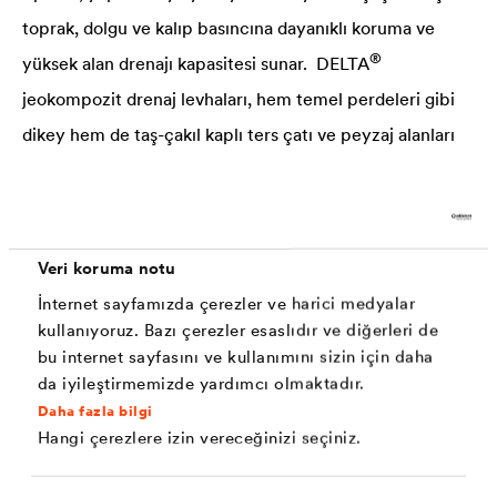
toprak, dolgu ve kalıp basıncına dayanıklı koruma ve
®
yüksek alan drenajı kapasitesi sunar.
DELTA
jeokompozit drenaj levhaları, hem temel perdeleri gibi
dikey hem de taş-çakıl kaplı ters çatı ve peyzaj alanları
gibi yatay uygulamalarda, yalıtımlar üzerinde ikinci bir su
geçirimsiz tabaka oluşturarak sızıntı, katman ve yüzey
®
sularının tüm yük durumları için koruma sağlar.
DELTA
Veri koruma notu
jeokompozit drenaj levhaları;
İnternet sayfamızda çerezler ve harici medyalar
Yalıtımları noktasal yük ve toprak yerleşimlerine
kullanıyoruz. Bazı çerezler esaslıdır ve diğerleri de
karşı korur
bu internet sayfasını ve kullanımını sizin için daha
Her tür su yalıtım tipi ile uyumludur
da iyileştirmemizde yardımcı olmaktadır.
Üzerlerine kaynaklı filtrasyon jeotekstili basınca
dayanıklı kalıcı filtrasyon sağlar
Daha fazla bilgi
Entegre kendinden yapışkanlı kenarı olan
Hangi çerezlere izin vereceğinizi seçiniz.
versiyonları uygulama kolaylığı ve anında
sızdırmazlık sağlar, işçilik hatalarını minimize eder