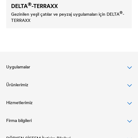
®
DELTA
-TERRAXX
®
Gezinilen yeşil çatılar ve peyzaj uygulamaları için
DELTA
-
TERRAXX
Uygulamalar
Ürünlerimiz
Eğimli çatılar için DELTA çözümleri
Cephe tasarımları için kapsamlı çözümler
Hizmetlerimiz
Çatı örtüleri
Düz çatılarda koruma ve drenaj
Hava ve Buhar Bariyerleri
Firma bilgileri
Planlama ve spesifikasyon
Yalıtım sistemleri ve drenaj
Yapıştırma Programı
References