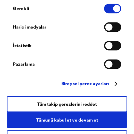
Su geçirimsiz betondan inşa edilmiş binalardaki
Onay
yapı fiziği sorunlarını önler
Gerekli
Seçimi
Harici medyalar
®
DELTA
ile yatay su yalıtım uygulamaları
İstatistik
Giydirme cephe sistemleri duvar köşelerinde,
Pazarlama
doğramaların tespit edildiği ankraj çerçevesinde,
pencere-kasa bitişlerinde, ahşap dikme kafesli
Bireysel çerez ayarları
konstrüksiyon ve prefabrike evlerde, temel altında
kapiler yükselen neme karşı dayanıklı yalıtım sunan
Tüm takip çerezlerini reddet
®
DELTA
-THENE, iç zemin kaplamalarının altında buhar
®
bariyeri olarak da kullanılabilir.
DELTA
-THENE'nin
Tümünü kabul et ve devam et
döşenmesinde şaloma gibi ateş kaynağına gerek